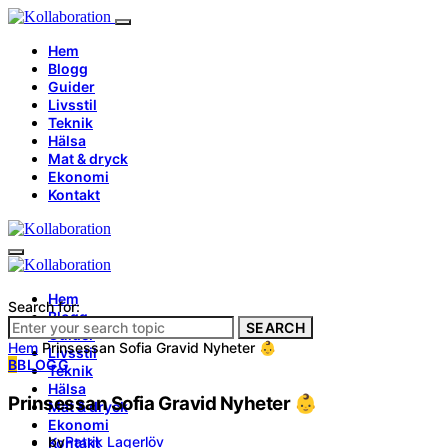
Hem
Blogg
Guider
Livsstil
Teknik
Hälsa
Mat & dryck
Ekonomi
Kontakt
Hem
Search for:
Blogg
SEARCH
Guider
Hem
Prinsessan Sofia Gravid Nyheter 👶
Livsstil
B
BLOGG
Teknik
Hälsa
Prinsessan Sofia Gravid Nyheter 👶
Mat & dryck
Ekonomi
by
Patrik Lagerlöv
Kontakt