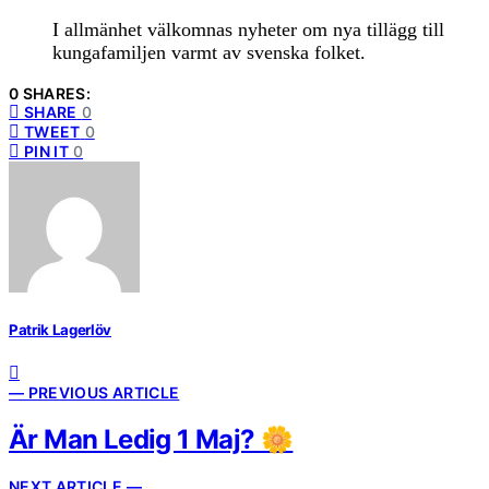
I allmänhet välkomnas nyheter om nya tillägg till
kungafamiljen varmt av svenska folket.
0 SHARES:
SHARE
0
TWEET
0
PIN IT
0
Patrik Lagerlöv
— PREVIOUS ARTICLE
Är Man Ledig 1 Maj? 🌼
NEXT ARTICLE —