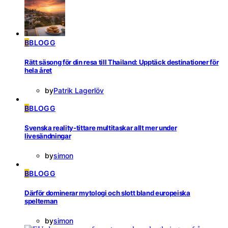
B
BLOGG
Rätt säsong för din resa till Thailand: Upptäck destinationer för
hela året
by
Patrik Lagerlöv
B
BLOGG
Svenska reality-tittare multitaskar allt mer under
livesändningar
by
simon
B
BLOGG
Därför dominerar mytologi och slott bland europeiska
spelteman
by
simon