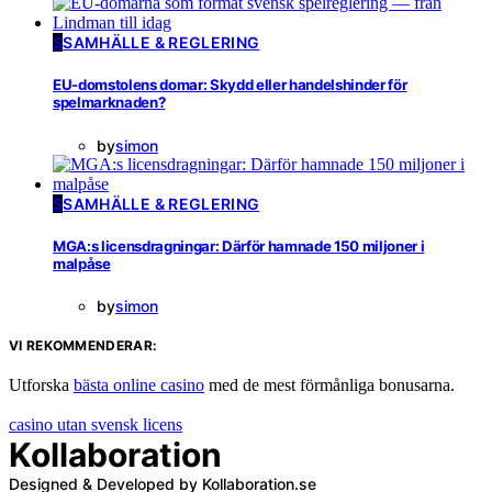
S
SAMHÄLLE & REGLERING
EU-domstolens domar: Skydd eller handelshinder för
spelmarknaden?
by
simon
S
SAMHÄLLE & REGLERING
MGA:s licensdragningar: Därför hamnade 150 miljoner i
malpåse
by
simon
VI REKOMMENDERAR:
Utforska
bästa online casino
med de mest förmånliga bonusarna.
casino utan svensk licens
Kollaboration
Designed & Developed by Kollaboration.se