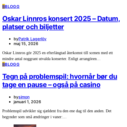
B
BLOGG
Oskar Linnros konsert 2025 – Datum,
platser och biljetter
by
Patrik Lagerlöv
maj 15, 2026
Oskar Linnros gör 2025 en efterlängtad återkomst till scenen med ett
mindre antal noggrant utvalda konserter. Enligt arrangören…
B
BLOGG
Tegn på problemspil: hvornår bør du
tage en pause – også på casino
by
simon
januari 1, 2026
Problemspil udvikler sig sjældent fra den ene dag til den anden. Det
begynder som små ændringer i vaner:…