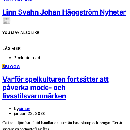
Linn Svahn Johan Häggström Nyheter
📰
YOU MAY ALSO LIKE
LÄS MER
2 minute read
B
BLOGG
Varför spelkulturen fortsätter att
påverka mode- och
livsstilsvarumärken
by
simon
januari 22, 2026
Casinomiljön har alltid handlat om mer än bara slump och pengar. Det är
snarare en scenografi av ljus,…