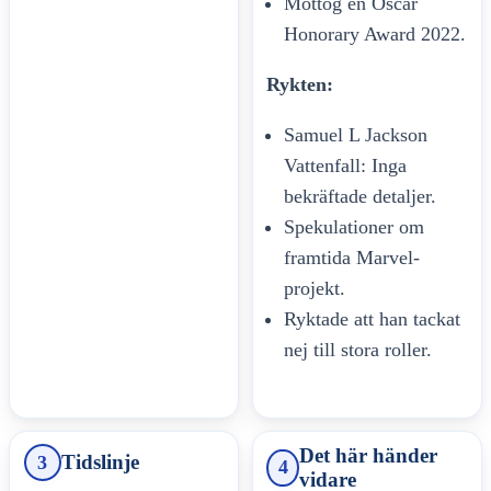
Mottog en Oscar
Honorary Award 2022.
Rykten:
Samuel L Jackson
Vattenfall: Inga
bekräftade detaljer.
Spekulationer om
framtida Marvel-
projekt.
Ryktade att han tackat
nej till stora roller.
Det här händer
Tidslinje
3
4
vidare