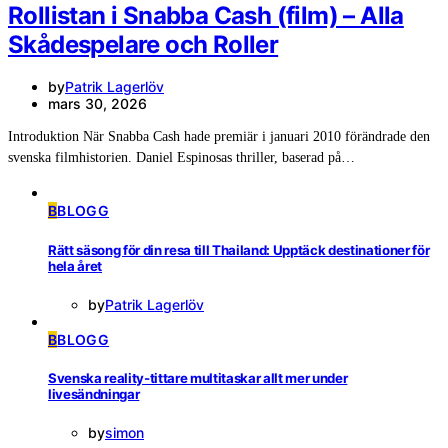
Rollistan i Snabba Cash (film) – Alla
Skådespelare och Roller
by
Patrik Lagerlöv
mars 30, 2026
Introduktion När Snabba Cash hade premiär i januari 2010 förändrade den
svenska filmhistorien. Daniel Espinosas thriller, baserad på…
B
BLOGG
Rätt säsong för din resa till Thailand: Upptäck destinationer för
hela året
by
Patrik Lagerlöv
B
BLOGG
Svenska reality-tittare multitaskar allt mer under
livesändningar
by
simon