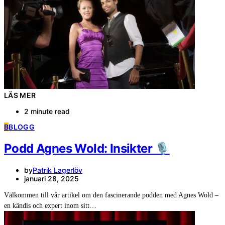
LÄS MER
2 minute read
B
BLOGG
Podd Agnes Wold: Insikter 🎙️
by
Patrik Lagerlöv
januari 28, 2025
Välkommen till vår artikel om den fascinerande podden med Agnes Wold –
en kändis och expert inom sitt…