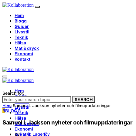
Hem
Blogg
Guider
Livsstil
Teknik
Hälsa
Mat & dryck
Ekonomi
Kontakt
Hem
Search for:
Blogg
SEARCH
Guider
Hem
Samuel L Jackson nyheter och filmuppdateringar
Livsstil
B
BLOGG
Teknik
Hälsa
Samuel L Jackson nyheter och filmuppdateringar
Mat & dryck
Ekonomi
by
Patrik Lagerlöv
Kontakt