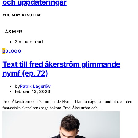
och uppdateringar
YOU MAY ALSO LIKE
LÄS MER
2 minute read
B
BLOGG
Text till fred åkerström glimmande
nymf (ep. 72)
by
Patrik Lagerlöv
februari 13, 2023
Fred Åkerström och ’Glimmande Nymf’ Har du någonsin undrat över den
fantastiska skapelsens saga bakom Fred Åkerström och…