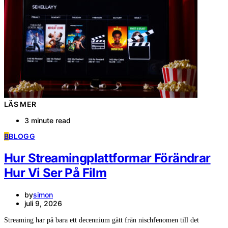
LÄS MER
3 minute read
B
BLOGG
Hur Streamingplattformar Förändrar
Hur Vi Ser På Film
by
simon
juli 9, 2026
Streaming har på bara ett decennium gått från nischfenomen till det