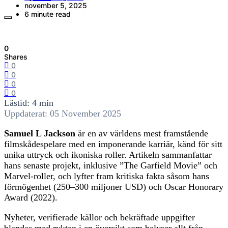
november 5, 2025
6 minute read
0
Shares
0
0
0
0
Lästid: 4 min
Uppdaterat: 05 November 2025
Samuel L Jackson
är en av världens mest framstående
filmskådespelare med en imponerande karriär, känd för sitt
unika uttryck och ikoniska roller. Artikeln sammanfattar
hans senaste projekt, inklusive ”The Garfield Movie” och
Marvel-roller, och lyfter fram kritiska fakta såsom hans
förmögenhet (250–300 miljoner USD) och Oscar Honorary
Award (2022).
Nyheter, verifierade källor och bekräftade uppgifter