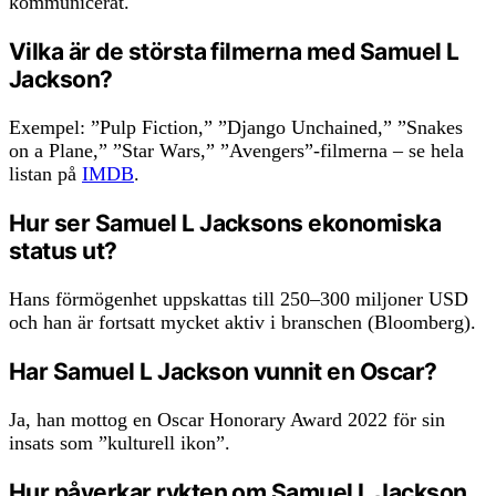
kommunicerat.
Vilka är de största filmerna med Samuel L
Jackson?
Exempel: ”Pulp Fiction,” ”Django Unchained,” ”Snakes
on a Plane,” ”Star Wars,” ”Avengers”-filmerna – se hela
listan på
IMDB
.
Hur ser Samuel L Jacksons ekonomiska
status ut?
Hans förmögenhet uppskattas till 250–300 miljoner USD
och han är fortsatt mycket aktiv i branschen (Bloomberg).
Har Samuel L Jackson vunnit en Oscar?
Ja, han mottog en Oscar Honorary Award 2022 för sin
insats som ”kulturell ikon”.
Hur påverkar rykten om Samuel L Jackson