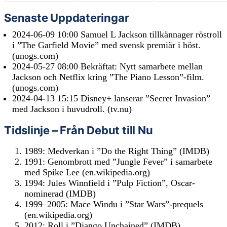
Senaste Uppdateringar
2024-06-09 10:00
Samuel L Jackson tillkännager röstroll
i ”The Garfield Movie” med svensk premiär i höst.
(unogs.com)
2024-05-27 08:00
Bekräftat: Nytt samarbete mellan
Jackson och Netflix kring ”The Piano Lesson”-film.
(unogs.com)
2024-04-13 15:15
Disney+ lanserar ”Secret Invasion”
med Jackson i huvudroll. (tv.nu)
Tidslinje – Från Debut till Nu
1989: Medverkan i ”Do the Right Thing” (IMDB)
1991: Genombrott med ”Jungle Fever” i samarbete
med Spike Lee (en.wikipedia.org)
1994: Jules Winnfield i ”Pulp Fiction”, Oscar-
nominerad (IMDB)
1999–2005: Mace Windu i ”Star Wars”-prequels
(en.wikipedia.org)
2012: Roll i ”Django Unchained” (IMDB)