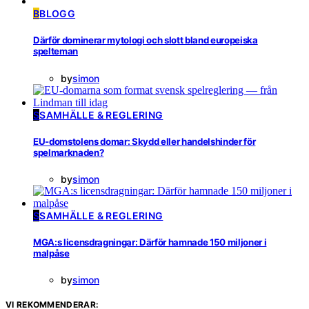
B
BLOGG
Därför dominerar mytologi och slott bland europeiska
spelteman
by
simon
S
SAMHÄLLE & REGLERING
EU-domstolens domar: Skydd eller handelshinder för
spelmarknaden?
by
simon
S
SAMHÄLLE & REGLERING
MGA:s licensdragningar: Därför hamnade 150 miljoner i
malpåse
by
simon
VI REKOMMENDERAR: