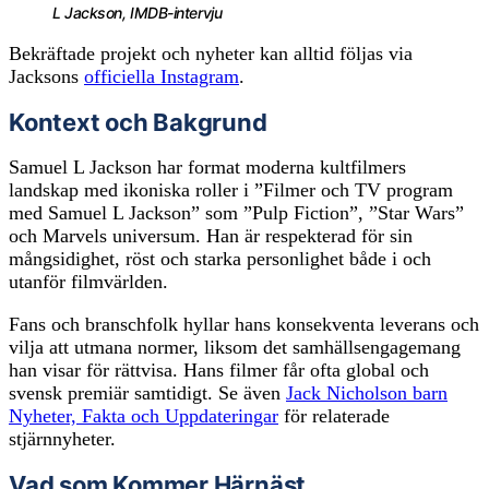
L Jackson, IMDB-intervju
Bekräftade projekt och nyheter kan alltid följas via
Jacksons
officiella Instagram
.
Kontext och Bakgrund
Samuel L Jackson har format moderna kultfilmers
landskap med ikoniska roller i ”Filmer och TV program
med Samuel L Jackson” som ”Pulp Fiction”, ”Star Wars”
och Marvels universum. Han är respekterad för sin
mångsidighet, röst och starka personlighet både i och
utanför filmvärlden.
Fans och branschfolk hyllar hans konsekventa leverans och
vilja att utmana normer, liksom det samhällsengagemang
han visar för rättvisa. Hans filmer får ofta global och
svensk premiär samtidigt. Se även
Jack Nicholson barn
Nyheter, Fakta och Uppdateringar
för relaterade
stjärnnyheter.
Vad som Kommer Härnäst