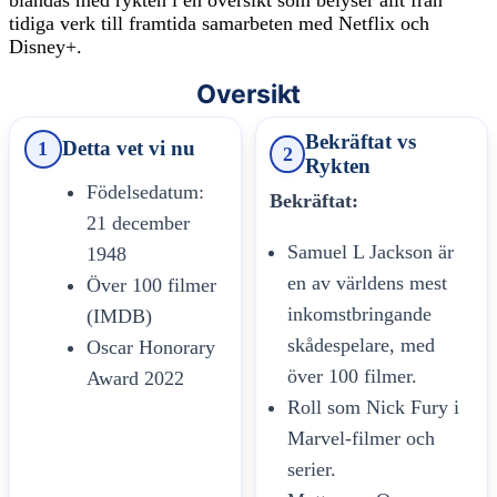
blandas med rykten i en översikt som belyser allt från
tidiga verk till framtida samarbeten med Netflix och
Disney+.
Oversikt
Bekräftat vs
Detta vet vi nu
1
2
Rykten
Födelsedatum:
Bekräftat:
21 december
Samuel L Jackson är
1948
en av världens mest
Över 100 filmer
inkomstbringande
(IMDB)
skådespelare, med
Oscar Honorary
över 100 filmer.
Award 2022
Roll som Nick Fury i
Marvel-filmer och
serier.