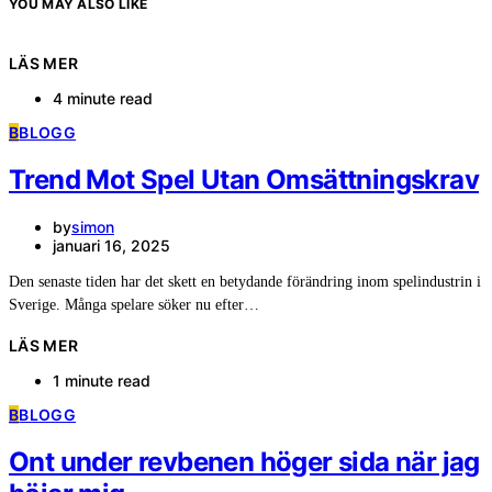
YOU MAY ALSO LIKE
LÄS MER
4 minute read
B
BLOGG
Trend Mot Spel Utan Omsättningskrav
by
simon
januari 16, 2025
Den senaste tiden har det skett en betydande förändring inom spelindustrin i
Sverige. Många spelare söker nu efter…
LÄS MER
1 minute read
B
BLOGG
Ont under revbenen höger sida när jag