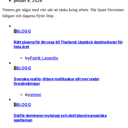
januari 9, 2026
Vintern gör något med vårt sätt att tänka kring arbete. När ljuset försvinner
tidigare och dagarna flyter ihop…
B
BLOGG
Rätt säsong för din resa till Thailand: Upptäck destinationer för
hela året
by
Patrik Lagerlöv
B
BLOGG
Svenska reality-tittare multitaskar allt mer under
livesändningar
by
simon
B
BLOGG
Därför dominerar mytologi och slott bland europeiska
spelteman