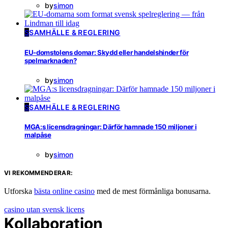
by
simon
S
SAMHÄLLE & REGLERING
EU-domstolens domar: Skydd eller handelshinder för
spelmarknaden?
by
simon
S
SAMHÄLLE & REGLERING
MGA:s licensdragningar: Därför hamnade 150 miljoner i
malpåse
by
simon
VI REKOMMENDERAR:
Utforska
bästa online casino
med de mest förmånliga bonusarna.
casino utan svensk licens
Kollaboration