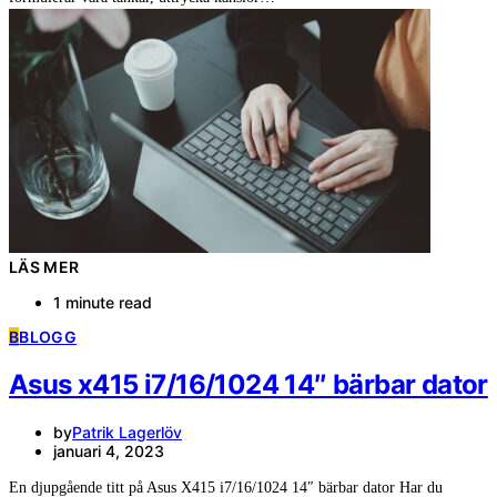
LÄS MER
1 minute read
B
BLOGG
Asus x415 i7/16/1024 14″ bärbar dator
by
Patrik Lagerlöv
januari 4, 2023
En djupgående titt på Asus X415 i7/16/1024 14″ bärbar dator Har du