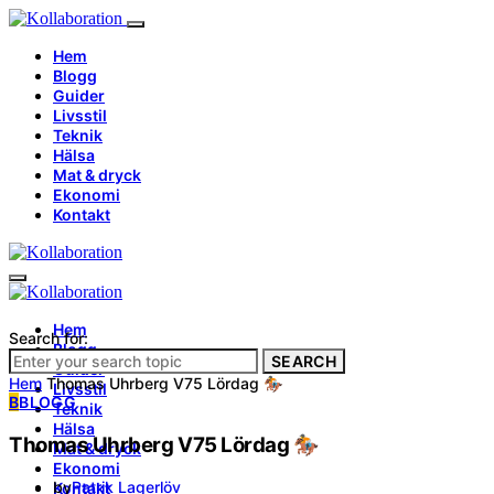
Hem
Blogg
Guider
Livsstil
Teknik
Hälsa
Mat & dryck
Ekonomi
Kontakt
Hem
Search for:
Blogg
SEARCH
Guider
Hem
Thomas Uhrberg V75 Lördag 🏇
Livsstil
B
BLOGG
Teknik
Hälsa
Thomas Uhrberg V75 Lördag 🏇
Mat & dryck
Ekonomi
by
Patrik Lagerlöv
Kontakt