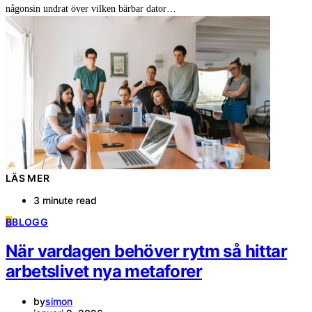
någonsin undrat över vilken bärbar dator…
LÄS MER
3 minute read
B
BLOGG
När vardagen behöver rytm så hittar
arbetslivet nya metaforer
by
simon