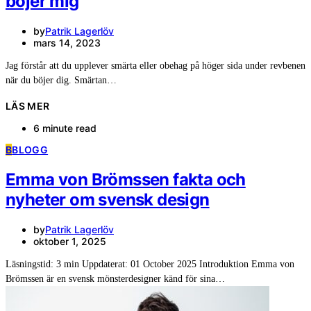
böjer mig
by
Patrik Lagerlöv
mars 14, 2023
Jag förstår att du upplever smärta eller obehag på höger sida under revbenen
när du böjer dig. Smärtan…
LÄS MER
6 minute read
B
BLOGG
Emma von Brömssen fakta och
nyheter om svensk design
by
Patrik Lagerlöv
oktober 1, 2025
Läsningstid: 3 min Uppdaterat: 01 October 2025 Introduktion Emma von
Brömssen är en svensk mönsterdesigner känd för sina…