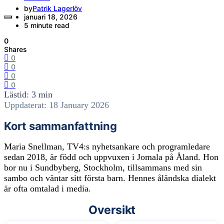
by
Patrik Lagerlöv
januari 18, 2026
5 minute read
0
Shares
0
0
0
0
Lästid: 3 min
Uppdaterat: 18 January 2026
Kort sammanfattning
Maria Snellman, TV4:s nyhetsankare och programledare
sedan 2018, är född och uppvuxen i Jomala på Åland. Hon
bor nu i Sundbyberg, Stockholm, tillsammans med sin
sambo och väntar sitt första barn. Hennes åländska dialekt
är ofta omtalad i media.
Oversikt