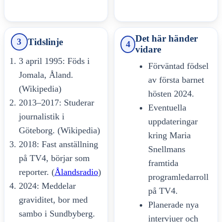
Det här händer
Tidslinje
3
4
vidare
3 april 1995: Föds i
Förväntad födsel
Jomala, Åland.
av första barnet
(Wikipedia)
hösten 2024.
2013–2017: Studerar
Eventuella
journalistik i
uppdateringar
Göteborg. (Wikipedia)
kring Maria
2018: Fast anställning
Snellmans
på TV4, börjar som
framtida
reporter. (
Ålandsradio
)
programledarroll
2024: Meddelar
på TV4.
graviditet, bor med
Planerade nya
sambo i Sundbyberg.
intervjuer och