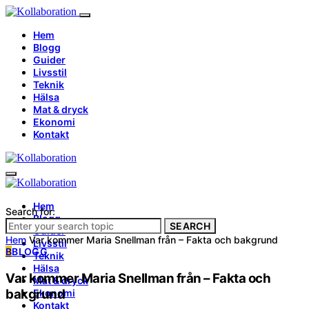
Hem
Blogg
Guider
Livsstil
Teknik
Hälsa
Mat & dryck
Ekonomi
Kontakt
Hem
Search for:
Blogg
SEARCH
Guider
Hem
Var kommer Maria Snellman från – Fakta och bakgrund
Livsstil
B
BLOGG
Teknik
Hälsa
Var kommer Maria Snellman från – Fakta och
Mat & dryck
bakgrund
Ekonomi
Kontakt