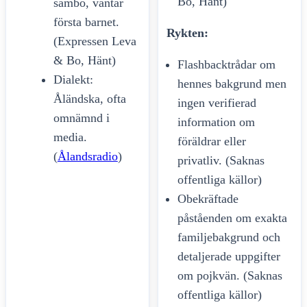
Bo, Hänt)
sambo, väntar
första barnet.
Rykten:
(Expressen Leva
& Bo, Hänt)
Flashbacktrådar om
Dialekt:
hennes bakgrund men
Åländska, ofta
ingen verifierad
omnämnd i
information om
media.
föräldrar eller
(
Ålandsradio
)
privatliv. (Saknas
offentliga källor)
Obekräftade
påståenden om exakta
familjebakgrund och
detaljerade uppgifter
om pojkvän. (Saknas
offentliga källor)