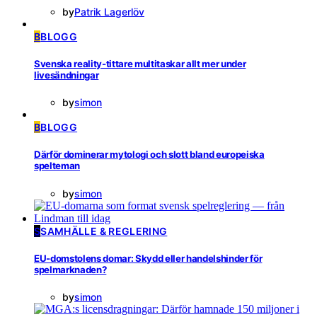
by
Patrik Lagerlöv
B
BLOGG
Svenska reality-tittare multitaskar allt mer under
livesändningar
by
simon
B
BLOGG
Därför dominerar mytologi och slott bland europeiska
spelteman
by
simon
S
SAMHÄLLE & REGLERING
EU-domstolens domar: Skydd eller handelshinder för
spelmarknaden?
by
simon