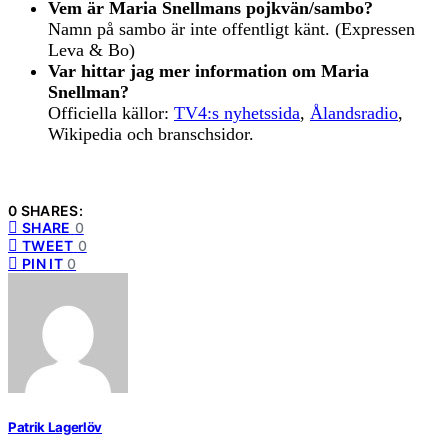
Vem är Maria Snellmans pojkvän/sambo?
Namn på sambo är inte offentligt känt. (Expressen
Leva & Bo)
Var hittar jag mer information om Maria
Snellman?
Officiella källor:
TV4:s nyhetssida
,
Ålandsradio
,
Wikipedia och branschsidor.
0 SHARES:
SHARE
0
TWEET
0
PIN IT
0
Patrik Lagerlöv