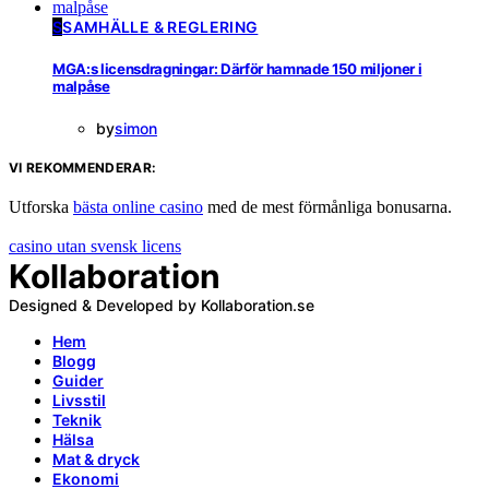
S
SAMHÄLLE & REGLERING
MGA:s licensdragningar: Därför hamnade 150 miljoner i
malpåse
by
simon
VI REKOMMENDERAR:
Utforska
bästa online casino
med de mest förmånliga bonusarna.
casino utan svensk licens
Kollaboration
Designed & Developed by Kollaboration.se
Hem
Blogg
Guider
Livsstil
Teknik
Hälsa
Mat & dryck
Ekonomi