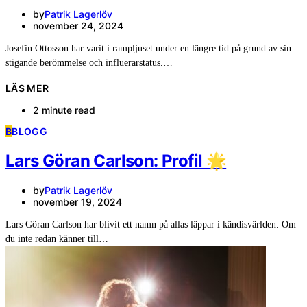
by
Patrik Lagerlöv
november 24, 2024
Josefin Ottosson har varit i rampljuset under en längre tid på grund av sin
stigande berömmelse och influerarstatus.…
LÄS MER
2 minute read
B
BLOGG
Lars Göran Carlson: Profil 🌟
by
Patrik Lagerlöv
november 19, 2024
Lars Göran Carlson har blivit ett namn på allas läppar i kändisvärlden. Om
du inte redan känner till…