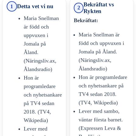
Bekräftat vs
Detta vet vi nu
1
2
Rykten
Maria Snellman
Bekräftat:
är född och
Maria Snellman är
uppvuxen i
född och uppvuxen i
Jomala på
Jomala på Åland.
Åland.
(Näringsliv.ax,
(Näringsliv.ax,
Ålandsradio)
Ålandsradio)
Hon är programledare
Hon är
och nyhetsankare på
programledare
TV4 sedan 2018.
och nyhetsankare
(TV4, Wikipedia)
på TV4 sedan
Lever med sambo,
2018. (TV4,
väntar första barnet.
Wikipedia)
(Expressen Leva &
Lever med