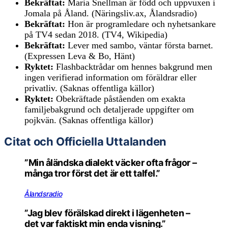
Bekräftat:
Maria Snellman är född och uppvuxen i
Jomala på Åland. (Näringsliv.ax, Ålandsradio)
Bekräftat:
Hon är programledare och nyhetsankare
på TV4 sedan 2018. (TV4, Wikipedia)
Bekräftat:
Lever med sambo, väntar första barnet.
(Expressen Leva & Bo, Hänt)
Ryktet:
Flashbacktrådar om hennes bakgrund men
ingen verifierad information om föräldrar eller
privatliv. (Saknas offentliga källor)
Ryktet:
Obekräftade påståenden om exakta
familjebakgrund och detaljerade uppgifter om
pojkvän. (Saknas offentliga källor)
Citat och Officiella Uttalanden
”Min åländska dialekt väcker ofta frågor –
många tror först det är ett talfel.”
Ålandsradio
”Jag blev förälskad direkt i lägenheten –
det var faktiskt min enda visning.”