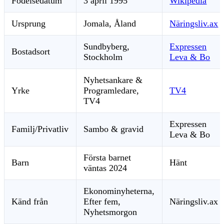
Födelsedatum
3 april 1995
Wikipedia
Ursprung
Jomala, Åland
Näringsliv.ax
Sundbyberg,
Expressen
Bostadsort
Stockholm
Leva & Bo
Nyhetsankare &
Yrke
Programledare,
TV4
TV4
Expressen
Familj/Privatliv
Sambo & gravid
Leva & Bo
Första barnet
Barn
Hänt
väntas 2024
Ekonominyheterna,
Känd från
Efter fem,
Näringsliv.ax
Nyhetsmorgon