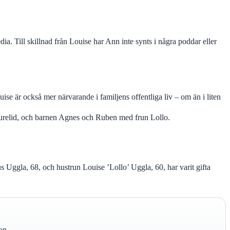
. Till skillnad från Louise har Ann inte synts i några poddar eller
se är också mer närvarande i familjens offentliga liv – om än i liten
Furelid, och barnen Agnes och Ruben med frun Lollo.
 Uggla, 68, och hustrun Louise ’Lollo’ Uggla, 60, har varit gifta
ap.