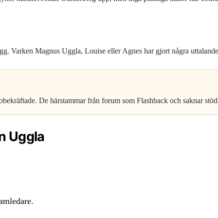
 Varken Magnus Uggla, Louise eller Agnes har gjort några uttalanden i
 obekräftade. De härstammar från forum som Flashback och saknar stöd i n
en Uggla
ramledare.