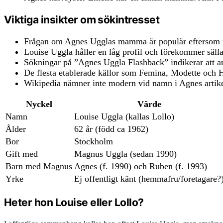
Viktiga insikter om sökintresset
Frågan om Agnes Ugglas mamma är populär eftersom
Louise Uggla håller en låg profil och förekommer sälla
Sökningar på ”Agnes Uggla Flashback” indikerar att an
De flesta etablerade källor som Femina, Modette och
Wikipedia nämner inte modern vid namn i Agnes artikel
Nyckel
Värde
Namn
Louise Uggla (kallas Lollo)
Ålder
62 år (född ca 1962)
Bor
Stockholm
Gift med
Magnus Uggla (sedan 1990)
Barn med Magnus
Agnes (f. 1990) och Ruben (f. 1993)
Yrke
Ej offentligt känt (hemmafru/foretagare?
Heter hon Louise eller Lollo?