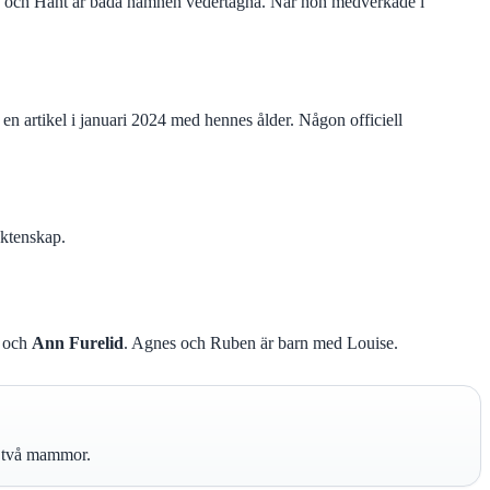
te och Hänt är båda namnen vedertagna. När hon medverkade i
n artikel i januari 2024 med hennes ålder. Någon officiell
äktenskap.
s och
Ann Furelid
. Agnes och Ruben är barn med Louise.
, två mammor.