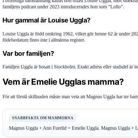
I offentliga sammanhang kallas hon oftast Louise Uggla, men smekna
familjens podcast under 2023 introducerades hon som ”Lollo”.
Hur gammal är Louise Uggla?
Louise Uggla är född omkring 1962, vilket gör henne 62 år under 2024
födelsedatum finns inte i allmänna register.
Var bor familjen?
Familjen Uggla är bosatt i Stockholm. Exakt adress eller stadsdel är i
Vem är Emelie Ugglas mamma?
För att förstå skillnaden måste man veta att Magnus Uggla har tre bar
SNABBFAKTA OM MAMMORNA
Magnus Uggla + Ann Furelid = Emelie Uggla. Magnus Uggla + Lo