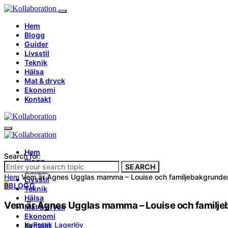
Hem
Blogg
Guider
Livsstil
Teknik
Hälsa
Mat & dryck
Ekonomi
Kontakt
Hem
Search for:
Blogg
SEARCH
Guider
Hem
Vem är Agnes Ugglas mamma – Louise och familjebakgrunde
Livsstil
B
BLOGG
Teknik
Hälsa
Vem är Agnes Ugglas mamma – Louise och familj
Mat & dryck
Ekonomi
by
Patrik Lagerlöv
Kontakt