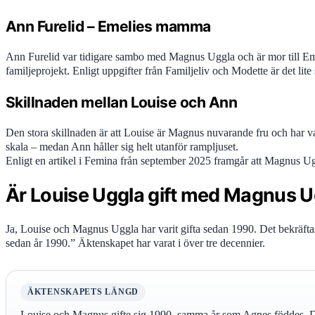
Ann Furelid – Emelies mamma
Ann Furelid var tidigare sambo med Magnus Uggla och är mor till Emeli
familjeprojekt. Enligt uppgifter från Familjeliv och Modette är det li
Skillnaden mellan Louise och Ann
Den stora skillnaden är att Louise är Magnus nuvarande fru och har var
skala – medan Ann håller sig helt utanför rampljuset.
Enligt en artikel i Femina från september 2025 framgår att Magnus U
Är Louise Uggla gift med Magnus U
Ja, Louise och Magnus Uggla har varit gifta sedan 1990. Det bekräftas
sedan år 1990.” Äktenskapet har varat i över tre decennier.
ÄKTENSKAPETS LÄNGD
Louise och Magnus gifte sig 1990, samma år som Agnes föddes. Det