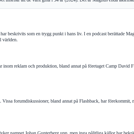
 har beskrivits som en trygg punkt i hans liv. I en podcast berättade M
l världen.
 inom reklam och produktion, bland annat på företaget Camp David Fi
 Vissa forumdiskussioner, bland annat på Flashback, har förekommit, me
t dyker namnet Johan Gunterberg upp, men inga pålitliga källor har bekräf