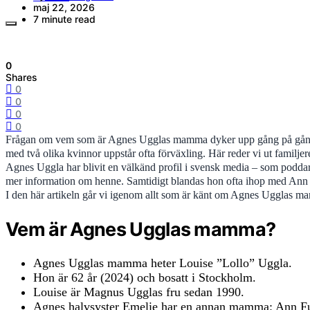
maj 22, 2026
7 minute read
0
Shares
0
0
0
0
Frågan om vem som är Agnes Ugglas mamma dyker upp gång på gång i
med två olika kvinnor uppstår ofta förväxling. Här reder vi ut familjer
Agnes Uggla har blivit en välkänd profil i svensk media – som podda
mer information om henne. Samtidigt blandas hon ofta ihop med Ann 
I den här artikeln går vi igenom allt som är känt om Agnes Ugglas ma
Vem är Agnes Ugglas mamma?
Agnes Ugglas mamma heter Louise ”Lollo” Uggla.
Hon är 62 år (2024) och bosatt i Stockholm.
Louise är Magnus Ugglas fru sedan 1990.
Agnes halvsyster Emelie har en annan mamma: Ann Fu