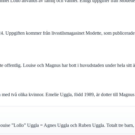
mnet Lollo används av familj och vänner. Enligt uppgifter från Modet
. Uppgiften kommer från livsstilsmagasinet Modette, som publicerade e
nte offentlig. Louise och Magnus har bott i huvudstaden under hela sitt 
n med två olika kvinnor. Emelie Uggla, född 1989, är dotter till Magnu
uise ”Lollo” Uggla = Agnes Uggla och Ruben Uggla. Totalt tre barn