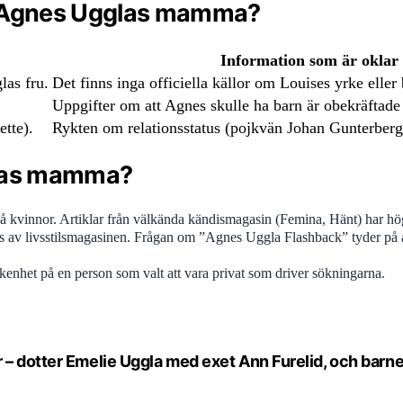
om Agnes Ugglas mamma?
Information som är oklar
as fru.
Det finns inga officiella källor om Louises yrke eller
Uppgifter om att Agnes skulle ha barn är obekräftad
ette).
Rykten om relationsstatus (pojkvän Johan Gunterberg) 
glas mamma?
vå kvinnor. Artiklar från välkända kändismagasin (Femina, Hänt) har hö
av livsstilsmagasinen. Frågan om ”Agnes Uggla Flashback” tyder på att
kenhet på en person som valt att vara privat som driver sökningarna.
r – dotter Emelie Uggla med exet Ann Furelid, och barn