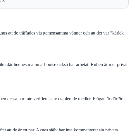
agnus att de träffades via gemensamma vänner och att det var ”kärlek
lm där hennes mamma Louise också har arbetat. Ruben är mer privat
n dessa har inte verifierats av etablerade medier. Frågan är därför
tat att de är ett par. Agnes själv har inte kommenterat sin privata