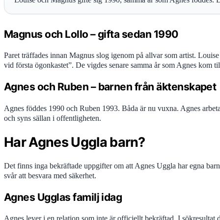
Magnus och Lollo – gifta sedan 1990
Paret träffades innan Magnus slog igenom på allvar som artist. Louise
vid första ögonkastet”. De vigdes senare samma år som Agnes kom til
Agnes och Ruben – barnen från äktenskapet
Agnes föddes 1990 och Ruben 1993. Båda är nu vuxna. Agnes arbetar
och syns sällan i offentligheten.
Har Agnes Uggla barn?
Det finns inga bekräftade uppgifter om att Agnes Uggla har egna barn.
svår att besvara med säkerhet.
Agnes Ugglas familj idag
Agnes lever i en relation som inte är officiellt bekräftad. I sökresulta