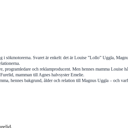
 sökmotorerna. Svaret är enkelt: det är Louise ”Lollo” Uggla, Magn
elationerna.
re, programledare och reklamproducent. Men hennes mamma Louise håller
Furelid, mamman till Agnes halvsyster Emelie.
mma, hennes bakgrund, ålder och relation till Magnus Uggla – och varfö
relid.