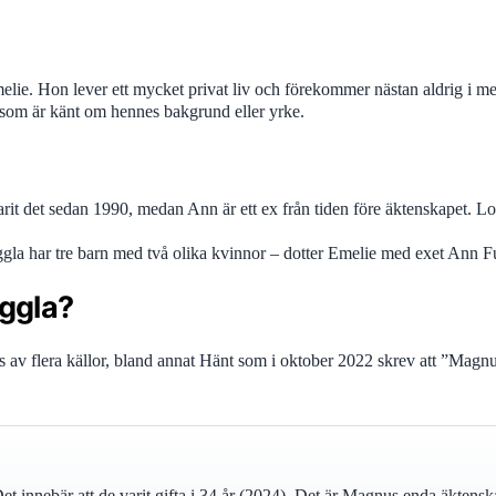
e. Hon lever ett mycket privat liv och förekommer nästan aldrig i media
te som är känt om hennes bakgrund eller yrke.
it det sedan 1990, medan Ann är ett ex från tiden före äktenskapet. Loui
ggla har tre barn med två olika kvinnor – dotter Emelie med exet Ann 
ggla?
 av flera källor, bland annat Hänt som i oktober 2022 skrev att ”Magnus
 innebär att de varit gifta i 34 år (2024). Det är Magnus enda äktensk