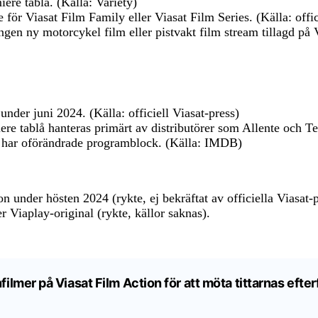
iere tablå. (Källa: Variety)
 för Viasat Film Family eller Viasat Film Series. (Källa: offic
ingen ny motorcykel film eller pistvakt film stream tillagd p
nder juni 2024. (Källa: officiell Viasat-press)
re tablå hanteras primärt av distributörer som Allente och Tel
y har oförändrade programblock. (Källa: IMDB)
 under hösten 2024 (rykte, ej bekräftat av officiella Viasat-p
r Viaplay-original (rykte, källor saknas).
onfilmer på Viasat Film Action för att möta tittarnas ef