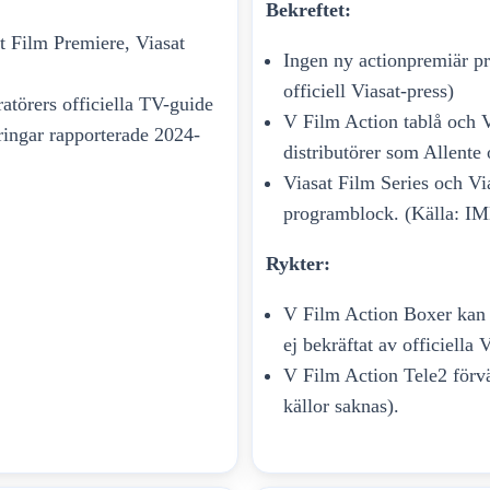
Bekreftet:
t Film Premiere, Viasat
Ingen ny actionpremiär pr
officiell Viasat-press)
atörers officiella TV-guide
V Film Action tablå och V
ringar rapporterade 2024-
distributörer som Allente 
Viasat Film Series och Vi
programblock. (Källa: I
Rykter:
V Film Action Boxer kan 
ej bekräftat av officiella 
V Film Action Tele2 förvän
källor saknas).