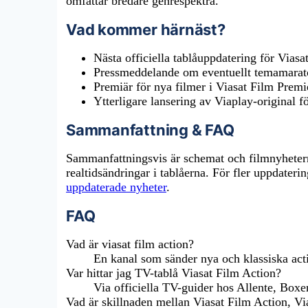
omfattar bredare genrespektra.
Vad kommer härnäst?
Nästa officiella tablåuppdatering för Viasa
Pressmeddelande om eventuellt temamaraton
Premiär för nya filmer i Viasat Film Prem
Ytterligare lansering av Viaplay-original f
Sammanfattning & FAQ
Sammanfattningsvis är schemat och filmnyheter
realtidsändringar i tablåerna. För fler uppdater
uppdaterade nyheter
.
FAQ
Vad är viasat film action?
En kanal som sänder nya och klassiska act
Var hittar jag TV-tablå Viasat Film Action?
Via officiella TV-guider hos Allente, Boxer
Vad är skillnaden mellan Viasat Film Action, V