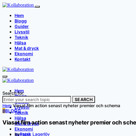
Hem
Blogg
Guider
Livsstil
Teknik
Hälsa
Mat & dryck
Ekonomi
Kontakt
Hem
Search for:
Blogg
SEARCH
Guider
Hem
Viasat film action senast nyheter premier och schema
Livsstil
B
BLOGG
Teknik
Hälsa
Viasat film action senast nyheter premier och sc
Mat & dryck
Ekonomi
by
Patrik Lagerlöv
Kontakt