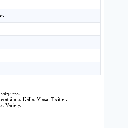
ies
2
asat-press.
rat ännu. Källa: Viasat Twitter.
a: Variety.