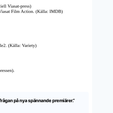
iell Viasat-press)
å Viasat Film Action. (Källa: IMDB)
e2. (Källa: Variety)
ressen).
terfrågan på nya spännande premiärer.”