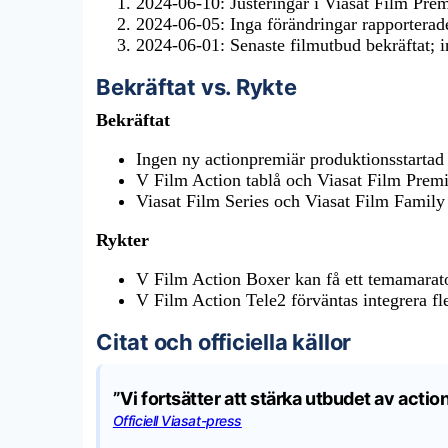
2024-06-10
: Justeringar i Viasat Film Prem
2024-06-05
: Inga förändringar rapporterade
2024-06-01
: Senaste filmutbud bekräftat; 
Bekräftat vs. Rykte
Bekräftat
Ingen ny actionpremiär produktionsstartad u
V Film Action tablå och Viasat Film Premie
Viasat Film Series och Viasat Film Famil
Rykter
V Film Action Boxer kan få ett temamaraton
V Film Action Tele2 förväntas integrera fle
Citat och officiella källor
”Vi fortsätter att stärka utbudet av acti
Officiell Viasat-press