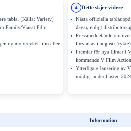
Dette skjer videre
4
ere tablå. (Källa: Variety)
Nästa officiella tablåupp
ilm Family/Viasat Film
dagar, enligt distributörsu
Pressmeddelande om even
ngen ny motorcykel film eller
förväntas i augusti (rykte)
Premiär för nya filmer i V
kommande V Film Action
Ytterligare lansering av 
möjligt under hösten 2024 
Information