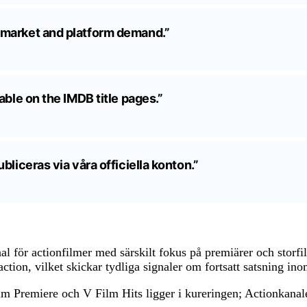
 market and platform demand.”
able on the IMDB title pages.”
bliceras via våra officiella konton.”
nal för actionfilmer med särskilt fokus på premiärer och storfi
tion, vilket skickar tydliga signaler om fortsatt satsning in
ilm Premiere och V Film Hits ligger i kureringen; Actionkan