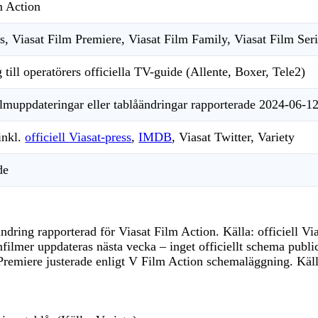
m Action
s, Viasat Film Premiere, Viasat Film Family, Viasat Film Ser
till operatörers officiella TV-guide (Allente, Boxer, Tele2)
ilmuppdateringar eller tablåändringar rapporterade 2024-06-1
inkl.
officiell Viasat-press
,
IMDB
, Viasat Twitter, Variety
de
åändring rapporterad för Viasat Film Action. Källa: officiell Vi
lmer uppdateras nästa vecka – inget officiellt schema publice
 Premiere justerade enligt V Film Action schemaläggning. Käll