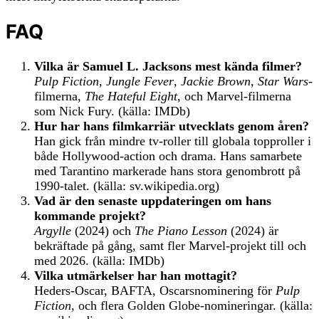
FAQ
Vilka är Samuel L. Jacksons mest kända filmer?
Pulp Fiction
,
Jungle Fever
,
Jackie Brown
,
Star Wars
-
filmerna,
The Hateful Eight
, och Marvel-filmerna
som Nick Fury. (källa: IMDb)
Hur har hans filmkarriär utvecklats genom åren?
Han gick från mindre tv-roller till globala topproller i
både Hollywood-action och drama. Hans samarbete
med Tarantino markerade hans stora genombrott på
1990-talet. (källa: sv.wikipedia.org)
Vad är den senaste uppdateringen om hans
kommande projekt?
Argylle
(2024) och
The Piano Lesson
(2024) är
bekräftade på gång, samt fler Marvel-projekt till och
med 2026. (källa: IMDb)
Vilka utmärkelser har han mottagit?
Heders-Oscar, BAFTA, Oscarsnominering för
Pulp
Fiction
, och flera Golden Globe-nomineringar. (källa: