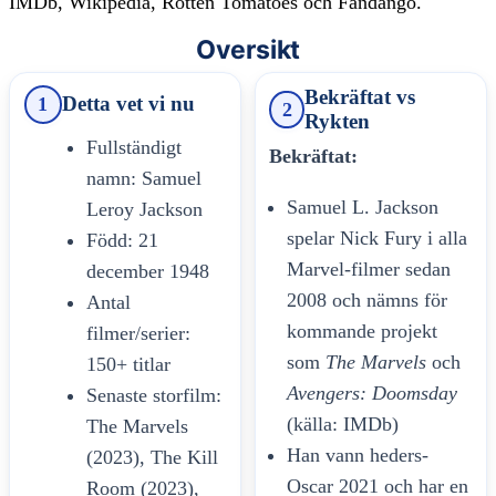
IMDb, Wikipedia, Rotten Tomatoes och Fandango.
Oversikt
Bekräftat vs
Detta vet vi nu
1
2
Rykten
Fullständigt
Bekräftat:
namn: Samuel
Samuel L. Jackson
Leroy Jackson
spelar Nick Fury i alla
Född: 21
Marvel-filmer sedan
december 1948
2008 och nämns för
Antal
kommande projekt
filmer/serier:
som
The Marvels
och
150+ titlar
Avengers: Doomsday
Senaste storfilm:
(källa: IMDb)
The Marvels
Han vann heders-
(2023), The Kill
Oscar 2021 och har en
Room (2023),