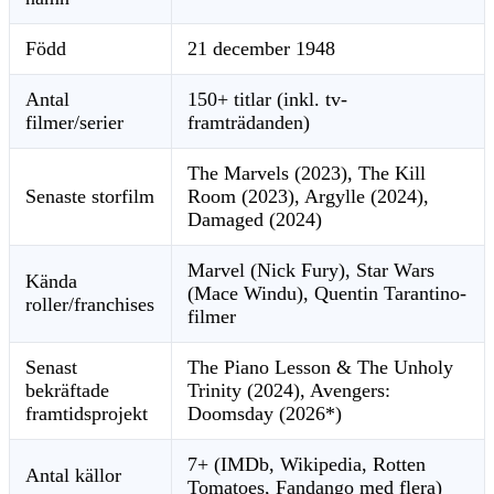
Född
21 december 1948
Antal
150+ titlar (inkl. tv-
filmer/serier
framträdanden)
The Marvels (2023), The Kill
Senaste storfilm
Room (2023), Argylle (2024),
Damaged (2024)
Marvel (Nick Fury), Star Wars
Kända
(Mace Windu), Quentin Tarantino-
roller/franchises
filmer
Senast
The Piano Lesson & The Unholy
bekräftade
Trinity (2024), Avengers:
framtidsprojekt
Doomsday (2026*)
7+ (IMDb, Wikipedia, Rotten
Antal källor
Tomatoes, Fandango med flera)