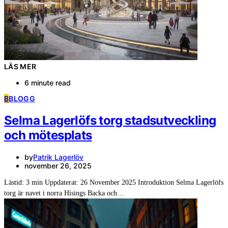
LÄS MER
6 minute read
B
BLOGG
Selma Lagerlöfs torg stadsutveckling
och mötesplats
by
Patrik Lagerlöv
november 26, 2025
Lästid: 3 min Uppdaterat: 26 November 2025 Introduktion Selma Lagerlöfs
torg är navet i norra Hisings Backa och…