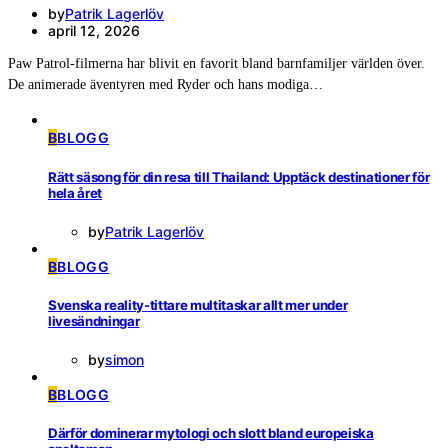
by
Patrik Lagerlöv
april 12, 2026
Paw Patrol-filmerna har blivit en favorit bland barnfamiljer världen över.
De animerade äventyren med Ryder och hans modiga…
B
BLOGG
Rätt säsong för din resa till Thailand: Upptäck destinationer för
hela året
by
Patrik Lagerlöv
B
BLOGG
Svenska reality-tittare multitaskar allt mer under
livesändningar
by
simon
B
BLOGG
Därför dominerar mytologi och slott bland europeiska