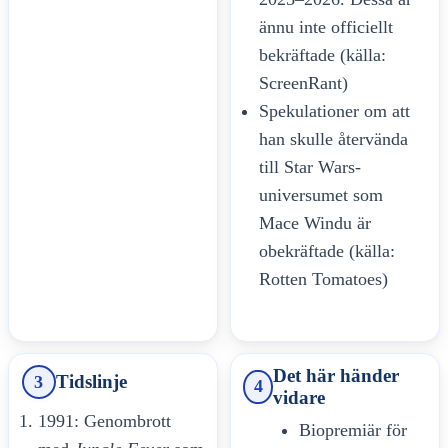
ännu inte officiellt
bekräftade (källa:
ScreenRant)
Spekulationer om att
han skulle återvända
till Star Wars-
universumet som
Mace Windu är
obekräftade (källa:
Rotten Tomatoes)
Det här händer
Tidslinje
3
4
vidare
1991: Genombrott
Biopremiär för