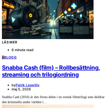
LÄS MER
6 minute read
B
BLOGG
Snabba Cash (film) – Rollbesättning,
streaming och trilogiordning
by
Patrik Lagerlöv
maj 5, 2026
Snabba Cash (2010) är den första delen i en svensk filmtrilogi som skildrar
den kriminella under världen i…