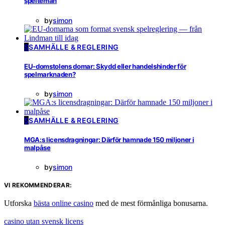
spelteman
by
simon
S
SAMHÄLLE & REGLERING
EU-domstolens domar: Skydd eller handelshinder för
spelmarknaden?
by
simon
S
SAMHÄLLE & REGLERING
MGA:s licensdragningar: Därför hamnade 150 miljoner i
malpåse
by
simon
VI REKOMMENDERAR:
Utforska
bästa online casino
med de mest förmånliga bonusarna.
casino utan svensk licens