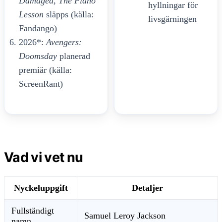
Damaged
,
The Piano
hyllningar för
Lesson
släpps (källa:
livsgärningen
Fandango)
2026*:
Avengers:
Doomsday
planerad
premiär (källa:
ScreenRant)
Vad vi vet nu
Nyckeluppgift
Detaljer
Fullständigt
Samuel Leroy Jackson
namn