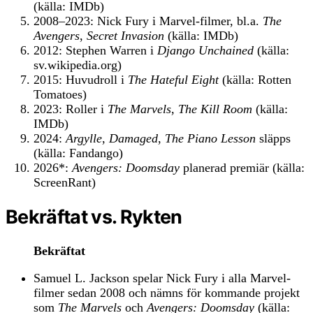
(källa: IMDb)
2008–2023: Nick Fury i Marvel-filmer, bl.a.
The
Avengers
,
Secret Invasion
(källa: IMDb)
2012: Stephen Warren i
Django Unchained
(källa:
sv.wikipedia.org)
2015: Huvudroll i
The Hateful Eight
(källa: Rotten
Tomatoes)
2023: Roller i
The Marvels
,
The Kill Room
(källa:
IMDb)
2024:
Argylle
,
Damaged
,
The Piano Lesson
släpps
(källa: Fandango)
2026*:
Avengers: Doomsday
planerad premiär (källa:
ScreenRant)
Bekräftat vs. Rykten
Bekräftat
Samuel L. Jackson spelar Nick Fury i alla Marvel-
filmer sedan 2008 och nämns för kommande projekt
som
The Marvels
och
Avengers: Doomsday
(källa: