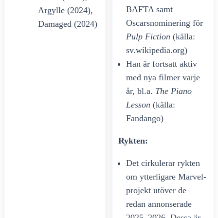
BAFTA samt
Argylle (2024),
Oscarsnominering för
Damaged (2024)
Pulp Fiction
(källa:
sv.wikipedia.org)
Han är fortsatt aktiv
med nya filmer varje
år, bl.a.
The Piano
Lesson
(källa:
Fandango)
Rykten:
Det cirkulerar rykten
om ytterligare Marvel-
projekt utöver de
redan annonserade
2025–2026. Dessa är