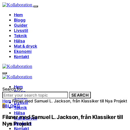
Hem
Blogg
Guider
Livsstil
Teknik
Hälsa
Mat & dryck
Ekonomi
Kontakt
Hem
Search for:
Blogg
SEARCH
Guider
Hem
Filmer med Samuel L. Jackson, från Klassiker till Nya Projekt
Livsstil
B
BLOGG
Teknik
Hälsa
Filmer med Samuel L. Jackson, från Klassiker till
Mat & dryck
Nya Projekt
Ekonomi
Kontakt