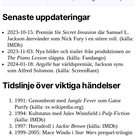
Senaste uppdateringar
2023-10-15:
Premiär för
Secret Invasion
där Samuel L.
Jackson återvänder som Nick Fury i en större roll. (källa:
IMDb)
2023-11-03:
Nya bilder och trailer från produktionen av
The Piano Lesson
släppta. (källa: Fandango)
2024-01-18:
Argylle
har världspremiär, Jackson syns
som Alfred Solomon. (källa: ScreenRant)
Tidslinje över viktiga händelser
1991: Genombrott med
Jungle Fever
som Gator
Purify (källa: sv.wikipedia.org)
1994: Kultstatus med Jules Winnfield i
Pulp Fiction
(källa: IMDb)
1997: Huvudroll i
Jackie Brown
(källa: IMDb)
1999–2005: Mace Windu i
Star Wars
prequel-trilogin