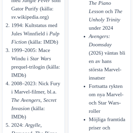
med
Jungle Fever
som
The Piano
Gator Purify (källa:
Lesson
och
The
sv.wikipedia.org)
Unholy Trinity
1994: Kultstatus med
under 2024
Jules Winnfield i
Pulp
Avengers:
Fiction
(källa: IMDb)
Doomsday
1999–2005: Mace
(2026) väntas bli
Windu i
Star Wars
en av hans
prequel-trilogin (källa:
största Marvel-
IMDb)
insatser
2008–2023: Nick Fury
Fortsatta rykten
i Marvel-filmer, bl.a.
om nya Marvel-
The Avengers
,
Secret
och Star Wars-
Invasion
(källa:
roller
IMDb)
Möjliga framtida
2024:
Argylle
,
priser och