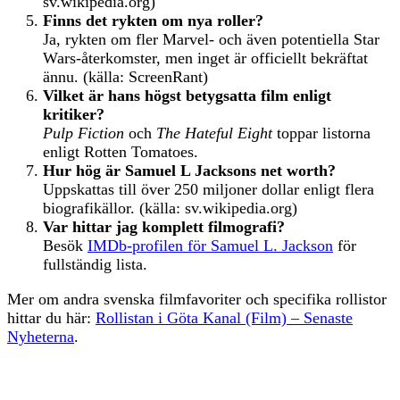
sv.wikipedia.org)
Finns det rykten om nya roller?
Ja, rykten om fler Marvel- och även potentiella Star
Wars-återkomster, men inget är officiellt bekräftat
ännu. (källa: ScreenRant)
Vilket är hans högst betygsatta film enligt
kritiker?
Pulp Fiction
och
The Hateful Eight
toppar listorna
enligt Rotten Tomatoes.
Hur hög är Samuel L Jacksons net worth?
Uppskattas till över 250 miljoner dollar enligt flera
biografikällor. (källa: sv.wikipedia.org)
Var hittar jag komplett filmografi?
Besök
IMDb-profilen för Samuel L. Jackson
för
fullständig lista.
Mer om andra svenska filmfavoriter och specifika rollistor
hittar du här:
Rollistan i Göta Kanal (Film) – Senaste
Nyheterna
.