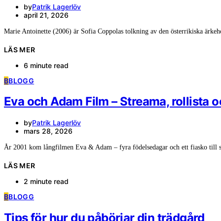
by
Patrik Lagerlöv
april 21, 2026
Marie Antoinette (2006) är Sofia Coppolas tolkning av den österrikiska ärkeh
LÄS MER
6 minute read
B
BLOGG
Eva och Adam Film – Streama, rollista 
by
Patrik Lagerlöv
mars 28, 2026
År 2001 kom långfilmen Eva & Adam – fyra födelsedagar och ett fiasko till 
LÄS MER
2 minute read
B
BLOGG
Tips för hur du påbörjar din trädgård