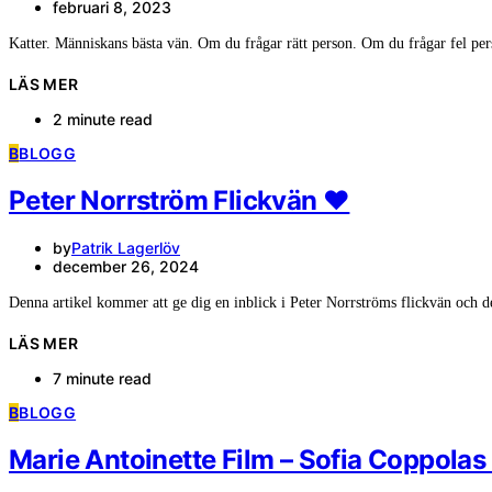
februari 8, 2023
Katter. Människans bästa vän. Om du frågar rätt person. Om du frågar fel pe
LÄS MER
2 minute read
B
BLOGG
Peter Norrström Flickvän ❤️
by
Patrik Lagerlöv
december 26, 2024
Denna artikel kommer att ge dig en inblick i Peter Norrströms flickvän och 
LÄS MER
7 minute read
B
BLOGG
Marie Antoinette Film – Sofia Coppola