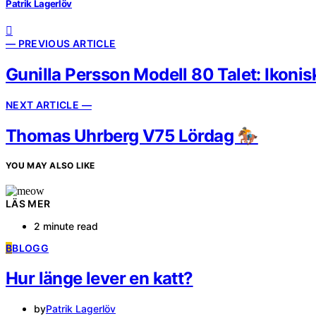
Patrik Lagerlöv
— PREVIOUS ARTICLE
Gunilla Persson Modell 80 Talet: Ikonis
NEXT ARTICLE —
Thomas Uhrberg V75 Lördag 🏇
YOU MAY ALSO LIKE
LÄS MER
2 minute read
B
BLOGG
Hur länge lever en katt?
by
Patrik Lagerlöv