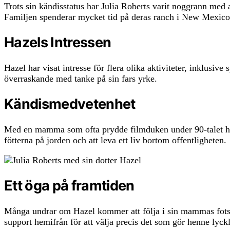
Trots sin kändisstatus har Julia Roberts varit noggrann med
Familjen spenderar mycket tid på deras ranch i New Mexico dä
Hazels Intressen
Hazel har visat intresse för flera olika aktiviteter, inklusiv
överraskande med tanke på sin fars yrke.
Kändismedvetenhet
Med en mamma som ofta prydde filmduken under 90-talet har H
fötterna på jorden och att leva ett liv bortom offentligheten.
Ett öga på framtiden
Många undrar om Hazel kommer att följa i sin mammas fotspår
support hemifrån för att välja precis det som gör henne lyckl