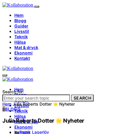
Hem
Blogg
Guider
Livsstil
Teknik
Hälsa
Mat & dryck
Ekonomi
Kontakt
Hem
Search for:
Blogg
SEARCH
Guider
Hem
Julia Roberts Dotter 🌟 Nyheter
Livsstil
B
BLOGG
Teknik
Hälsa
Julia Roberts Dotter 🌟 Nyheter
Mat & dryck
Ekonomi
by
Patrik Lagerlöv
Kontakt