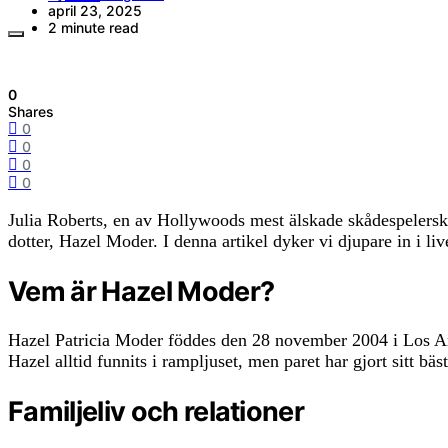
april 23, 2025
2 minute read
0
Shares
0
0
0
0
Julia Roberts, en av Hollywoods mest älskade skådespelersko
dotter, Hazel Moder. I denna artikel dyker vi djupare in i l
Vem är Hazel Moder?
Hazel Patricia Moder föddes den 28 november 2004 i Los Ang
Hazel alltid funnits i rampljuset, men paret har gjort sitt bäs
Familjeliv och relationer