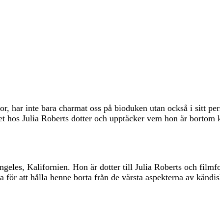
r, har inte bara charmat oss på bioduken utan också i sitt pe
ivet hos Julia Roberts dotter och upptäcker vem hon är bortom 
eles, Kalifornien. Hon är dotter till Julia Roberts och film
ta för att hålla henne borta från de värsta aspekterna av kändis