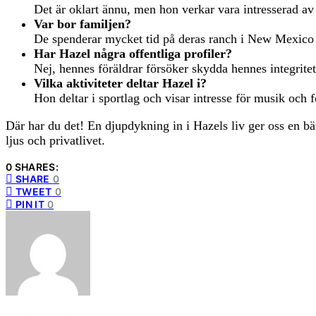
Det är oklart ännu, men hon verkar vara intresserad av
Var bor familjen?
De spenderar mycket tid på deras ranch i New Mexico fö
Har Hazel några offentliga profiler?
Nej, hennes föräldrar försöker skydda hennes integrite
Vilka aktiviteter deltar Hazel i?
Hon deltar i sportlag och visar intresse för musik och f
Där har du det! En djupdykning in i Hazels liv ger oss en bätt
ljus och privatlivet.
0 SHARES:
SHARE
0
TWEET
0
PIN IT
0