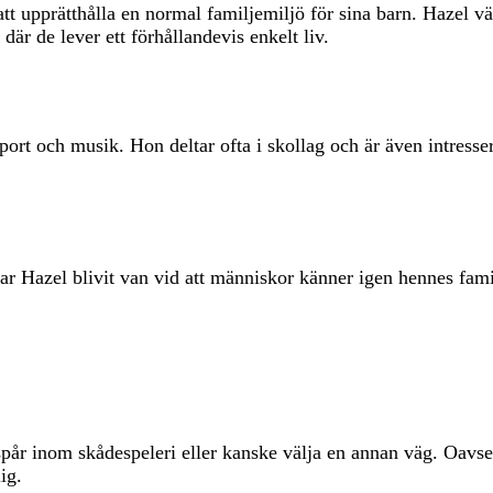
 att upprätthålla en normal familjemiljö för sina barn. Hazel
r de lever ett förhållandevis enkelt liv.
e sport och musik. Hon deltar ofta i skollag och är även intres
azel blivit van vid att människor känner igen hennes familj.
 inom skådespeleri eller kanske välja en annan väg. Oavsett 
ig.