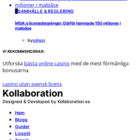
S
SAMHÄLLE & REGLERING
MGA:s licensdragningar: Därför hamnade 150 miljoner i
malpåse
by
simon
VI REKOMMENDERAR:
Utforska
bästa online casino
med de mest förmånliga
bonusarna.
casino utan svensk licens
Kollaboration
Designed & Developed by Kollaboration.se
Hem
Blogg
Guider
Livsstil