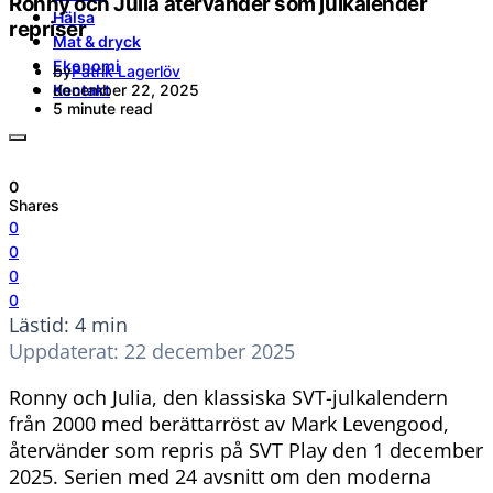
Ronny och Julia återvänder som julkalender
Hälsa
repriser
Mat & dryck
Ekonomi
by
Patrik Lagerlöv
Kontakt
december 22, 2025
5 minute read
0
Shares
0
0
0
0
Lästid: 4 min
Uppdaterat: 22 december 2025
Ronny och Julia, den klassiska SVT-julkalendern
från 2000 med berättarröst av Mark Levengood,
återvänder som repris på SVT Play den 1 december
2025. Serien med 24 avsnitt om den moderna