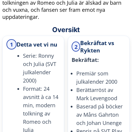
tolkningen av Romeo och Julia är älskad av barn
och vuxna, och fansen ser fram emot nya
uppdateringar.
Oversikt
Bekräftat vs
1
Detta vet vi nu
2
Rykten
Serie: Ronny
Bekräftat:
och Julia (SVT
julkalender
Premiär som
2000)
julkalender 2000
Format: 24
Berättarröst av
avsnitt à ca 14
Mark Levengood
min, modern
Baserad på böcker
tolkning av
av Måns Gahrton
Romeo och
och Johan Unenge
Julia
Repris på SVT Play