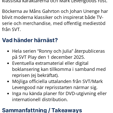
klassiska karaktärerna och Mark Levengoods röst.
Böckerna av Måns Gahrton och Johan Unenge har
blivit moderna klassiker och inspirerat både TV-
serie och merchandise, med offentlig mediestöd
från SVT.
Vad händer härnäst?
Hela serien “Ronny och Julia” återpubliceras
på SVT Play den 1 december 2025.
Eventuella extramaterial eller digital
boklansering kan tillkomma i samband med
reprisen (ej bekräftat).
Möjliga officiella uttalanden från SVT/Mark
Levengood när reprisstarten närmar sig.
Inga nu kända planer för DVD-utgivning eller
internationell distribution.
Sammanfattning / Takeaways