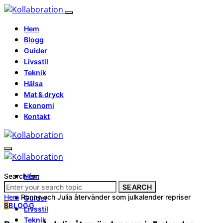
Hem
Blogg
Guider
Livsstil
Teknik
Hälsa
Mat & dryck
Ekonomi
Kontakt
Search for:
Hem
Blogg
SEARCH
Hem
Ronny och Julia återvänder som julkalender repriser
Guider
B
BLOGG
Livsstil
Teknik