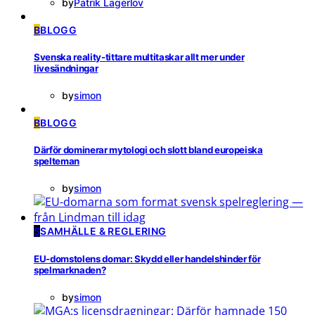
by
Patrik Lagerlöv
B
BLOGG
Svenska reality-tittare multitaskar allt mer under
livesändningar
by
simon
B
BLOGG
Därför dominerar mytologi och slott bland europeiska
spelteman
by
simon
S
SAMHÄLLE & REGLERING
EU-domstolens domar: Skydd eller handelshinder för
spelmarknaden?
by
simon