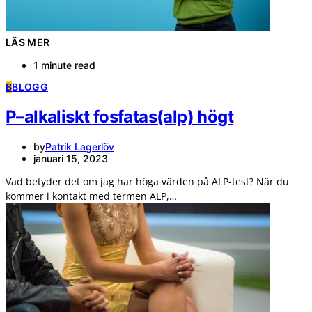
LÄS MER
1 minute read
B
BLOGG
P–alkaliskt fosfatas(alp) högt
by
Patrik Lagerlöv
januari 15, 2023
Vad betyder det om jag har höga värden på ALP-test? När du
kommer i kontakt med termen ALP,…