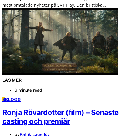
mest omtalade nyheter på SVT Play. Den brittiska…
LÄS MER
6 minute read
B
BLOGG
Ronja Rövardotter (film) – Senaste
casting och premiär
by
Patrik Lagerlöv