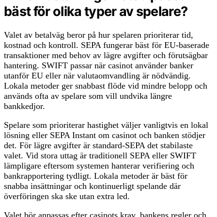
bäst för olika typer av spelare?
Valet av betalväg beror på hur spelaren prioriterar tid,
kostnad och kontroll. SEPA fungerar bäst för EU-baserade
transaktioner med behov av lägre avgifter och förutsägbar
hantering. SWIFT passar när casinot använder banker
utanför EU eller när valutaomvandling är nödvändig.
Lokala metoder ger snabbast flöde vid mindre belopp och
används ofta av spelare som vill undvika längre
bankkedjor.
Spelare som prioriterar hastighet väljer vanligtvis en lokal
lösning eller SEPA Instant om casinot och banken stödjer
det. För lägre avgifter är standard-SEPA det stabilaste
valet. Vid stora uttag är traditionell SEPA eller SWIFT
lämpligare eftersom systemen hanterar verifiering och
bankrapportering tydligt. Lokala metoder är bäst för
snabba insättningar och kontinuerligt spelande där
överföringen ska ske utan extra led.
Valet bör anpassas efter casinots krav, bankens regler och