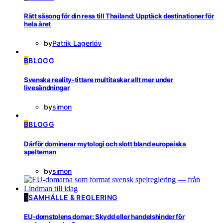
Rätt säsong för din resa till Thailand: Upptäck destinationer för
hela året
by
Patrik Lagerlöv
B
BLOGG
Svenska reality-tittare multitaskar allt mer under
livesändningar
by
simon
B
BLOGG
Därför dominerar mytologi och slott bland europeiska
spelteman
by
simon
S
SAMHÄLLE & REGLERING
EU-domstolens domar: Skydd eller handelshinder för