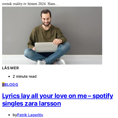
svensk reality-tv hösten 2024. Hans…
LÄS MER
2 minute read
B
BLOGG
Lyrics lay all your love on me – spotify
singles zara larsson
by
Patrik Lagerlöv