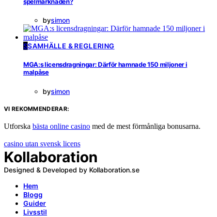
spelmarknaden?
by
simon
S
SAMHÄLLE & REGLERING
MGA:s licensdragningar: Därför hamnade 150 miljoner i
malpåse
by
simon
VI REKOMMENDERAR:
Utforska
bästa online casino
med de mest förmånliga bonusarna.
casino utan svensk licens
Kollaboration
Designed & Developed by Kollaboration.se
Hem
Blogg
Guider
Livsstil