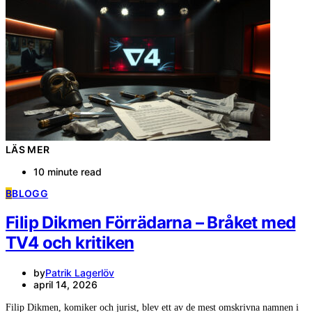
LÄS MER
10 minute read
B
BLOGG
Filip Dikmen Förrädarna – Bråket med
TV4 och kritiken
by
Patrik Lagerlöv
april 14, 2026
Filip Dikmen, komiker och jurist, blev ett av de mest omskrivna namnen i