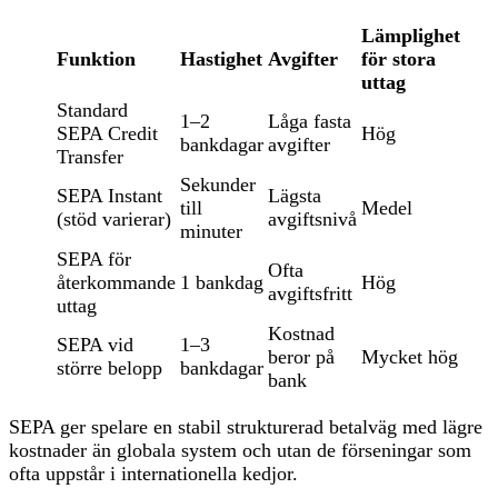
Lämplighet
Funktion
Hastighet
Avgifter
för stora
uttag
Standard
1–2
Låga fasta
SEPA Credit
Hög
bankdagar
avgifter
Transfer
Sekunder
SEPA Instant
Lägsta
till
Medel
(stöd varierar)
avgiftsnivå
minuter
SEPA för
Ofta
återkommande
1 bankdag
Hög
avgiftsfritt
uttag
Kostnad
SEPA vid
1–3
beror på
Mycket hög
större belopp
bankdagar
bank
SEPA ger spelare en stabil strukturerad betalväg med lägre
kostnader än globala system och utan de förseningar som
ofta uppstår i internationella kedjor.