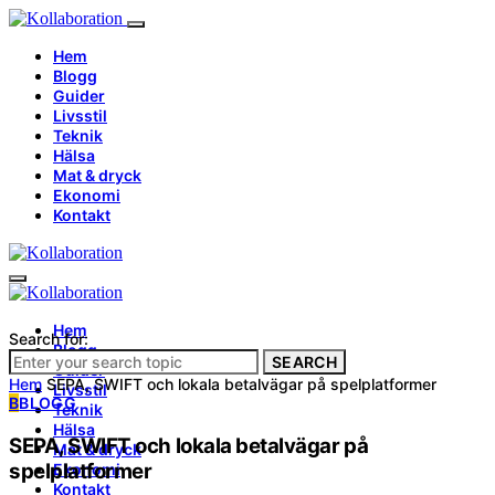
Hem
Blogg
Guider
Livsstil
Teknik
Hälsa
Mat & dryck
Ekonomi
Kontakt
Hem
Search for:
Blogg
SEARCH
Guider
Hem
SEPA, SWIFT och lokala betalvägar på spelplatformer
Livsstil
B
BLOGG
Teknik
Hälsa
SEPA, SWIFT och lokala betalvägar på
Mat & dryck
spelplatformer
Ekonomi
Kontakt