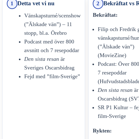
Detta vet vi nu
Bekräftat vs 
1
2
Bekräftat:
Vänskapsturné/scenshow
(”Älskade vän”) – 11
Filip och Fredrik 
stopp, bl.a. Örebro
vänskapsturné/h
Podcast med över 800
(”Älskade vän”)
avsnitt och 7 resepoddar
(MovieZine)
Den sista resan
är
Podcast: Över 800 
Sveriges Oscarsbidrag
7 resepoddar
Fejd med ”film-Sverige”
(Hufvudstadsblade
Den sista resan
är
Oscarsbidrag (SV
SR P1 Kultur – f
film-Sverige
Rykten: