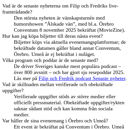
Vad är de senaste nyheterna om Filip och Fredriks live-
framträdande?
Den största nyheten är vänskapsturnén med
humorshowen ”Älskade vän”, med bl.a. Örebro
Conventum 8 november 2025 bekräftat (MovieZine).
Hur kan jag köpa biljetter till deras nästa event?
Biljetter köps via aktuella evenemangsplattformar; de
bekräftade datumen gäller bland annat Conventum,
Örebro. Umeå är ej bekräftat i nuläget.
Vilka program och poddar är de senaste med?
De driver Sveriges kanske mest populära podcast –
över 800 avsnitt – och har gjort sju resepoddar 2025.
Läs mer på
Filip och Fredrik podcast Senaste nyheter
.
Vad är skillnaden mellan verifierade och obekräftade
uppgifter?
Verifierade uppgifter stöds av större medier eller
officiellt pressmaterial. Obekräftade uppgifter/rykten
saknar sådant stöd och kan komma från sociala
medier.
Var håller de sina evenemang i Örebro och Umeå?
Ett event är bekräftat på Conventum i Örebro. Umeå