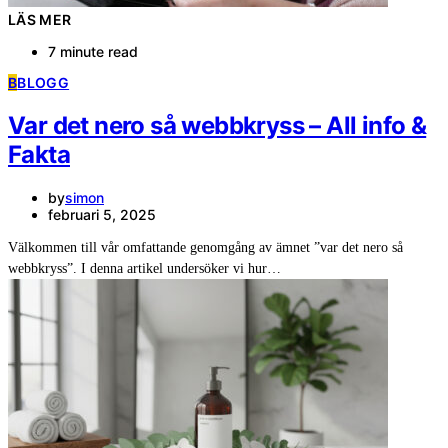
LÄS MER
7 minute read
B
BLOGG
Var det nero så webbkryss – All info &
Fakta
by
simon
februari 5, 2025
Välkommen till vår omfattande genomgång av ämnet ”var det nero så
webbkryss”. I denna artikel undersöker vi hur…