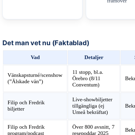
framöver
Det man vet nu (Faktablad)
Vad
Detaljer
11 stopp, bl.a.
Vänskapsturné/scenshow
Örebro (8/11
Bekr
(”Älskade vän”)
Conventum)
Live-showbiljetter
Filip och Fredrik
tillgängliga (ej
Bekr
biljetter
Umeå bekräftat)
Filip och Fredrik
Över 800 avsnitt, 7
Bekr
program/podcast
resepoddar 2025