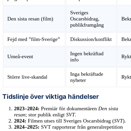
Sveriges
Den sista resan (film)
Oscarsbidrag,
Bekr
publikframgång
Fejd med ”film-Sverige”
Diskussion/konflikt
Bekr
Ingen bekräftad
Umeå-event
Rykt
info
Inga bekräftade
Större live-skandal
Rykt
nyheter
Tidslinje över viktiga händelser
2023–2024:
Premiär för dokumentären
Den sista
resan
; stor publik enligt
SVT
.
2024:
Filmen utses till Sveriges Oscarsbidrag (
SVT
).
2024–2025:
SVT rapporterar från generalrepetition