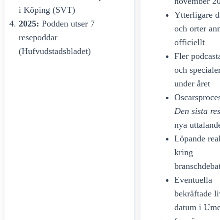
november 2
i Köping (SVT)
Ytterligare 
2025:
Podden utser 7
och orter an
resepoddar
officiellt
(Hufvudstadsbladet)
Fler podcast
och speciale
under året
Oscarsproces
Den sista re
nya uttaland
Löpande rea
kring
branschdeba
Eventuella
bekräftade li
datum i Um