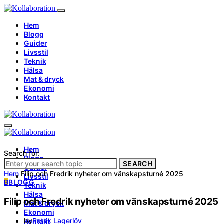
Hem
Blogg
Guider
Livsstil
Teknik
Hälsa
Mat & dryck
Ekonomi
Kontakt
Hem
Search for:
Blogg
SEARCH
Guider
Hem
Filip och Fredrik nyheter om vänskapsturné 2025
Livsstil
B
BLOGG
Teknik
Hälsa
Filip och Fredrik nyheter om vänskapsturné 2025
Mat & dryck
Ekonomi
by
Patrik Lagerlöv
Kontakt