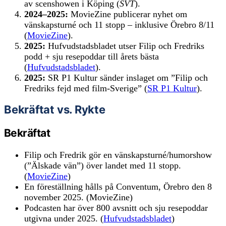
av scenshowen i Köping (
SVT
).
2024–2025:
MovieZine publicerar nyhet om
vänskapsturné och 11 stopp – inklusive Örebro 8/11
(
MovieZine
).
2025:
Hufvudstadsbladet utser Filip och Fredriks
podd + sju resepoddar till årets bästa
(
Hufvudstadsbladet
).
2025:
SR P1 Kultur sänder inslaget om ”Filip och
Fredriks fejd med film-Sverige” (
SR P1 Kultur
).
Bekräftat vs. Rykte
Bekräftat
Filip och Fredrik gör en vänskapsturné/humorshow
(”Älskade vän”) över landet med 11 stopp.
(
MovieZine
)
En föreställning hålls på Conventum, Örebro den 8
november 2025. (MovieZine)
Podcasten har över 800 avsnitt och sju resepoddar
utgivna under 2025. (
Hufvudstadsbladet
)