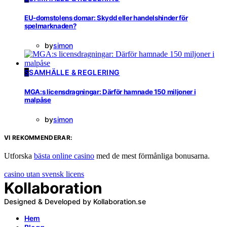
EU-domstolens domar: Skydd eller handelshinder för
spelmarknaden?
by
simon
S
SAMHÄLLE & REGLERING
MGA:s licensdragningar: Därför hamnade 150 miljoner i
malpåse
by
simon
VI REKOMMENDERAR:
Utforska
bästa online casino
med de mest förmånliga bonusarna.
casino utan svensk licens
Kollaboration
Designed & Developed by Kollaboration.se
Hem