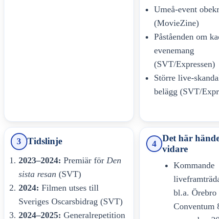
Umeå-event obekr
(MovieZine)
Påståenden om ka
evenemang
(SVT/Expressen)
Större live-skanda
belägg (SVT/Expr
Det här händ
Tidslinje
3
4
vidare
2023–2024:
Premiär för
Den
Kommande
sista resan
(SVT)
liveframträd
2024:
Filmen utses till
bl.a. Örebro
Sveriges Oscarsbidrag (SVT)
Conventum 
2024–2025:
Generalrepetition