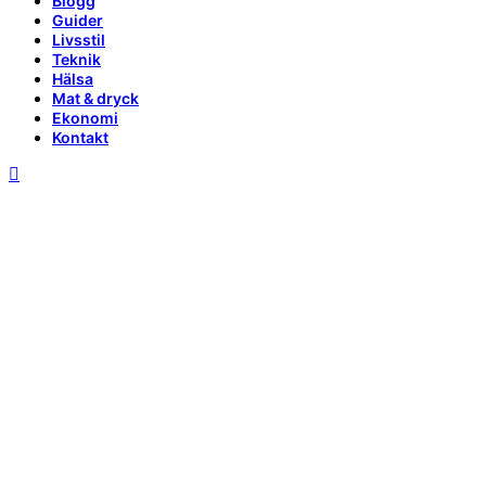
Blogg
Guider
Livsstil
Teknik
Hälsa
Mat & dryck
Ekonomi
Kontakt