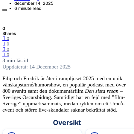
december 14, 2025
6 minute read
0
Shares
0
0
0
0
3 min lästid
Uppdaterat: 14 December 2025
Filip och Fredrik är åter i rampljuset 2025 med en unik
vänskapsturné/humorshow, en populär podcast med över
800 avsnitt samt den dokumentärfilm
Den sista resan
–
Sveriges Oscarsbidrag. Samtidigt har en fejd med ”film-
Sverige” uppmärksammats, medan rykten om ett Umeå-
event och större live-skandaler saknar bekräftat stöd.
Oversikt