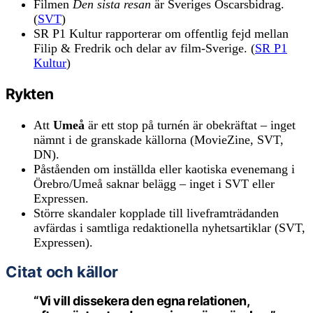
Filmen
Den sista resan
är Sveriges Oscarsbidrag.
(
SVT
)
SR P1 Kultur rapporterar om offentlig fejd mellan
Filip & Fredrik och delar av film-Sverige. (
SR P1
Kultur
)
Rykten
Att
Umeå
är ett stop på turnén är obekräftat – inget
nämnt i de granskade källorna (MovieZine, SVT,
DN).
Påståenden om inställda eller kaotiska evenemang i
Örebro/Umeå saknar belägg – inget i SVT eller
Expressen.
Större skandaler kopplade till liveframträdanden
avfärdas i samtliga redaktionella nyhetsartiklar (SVT,
Expressen).
Citat och källor
“Vi vill dissekera den egna relationen,