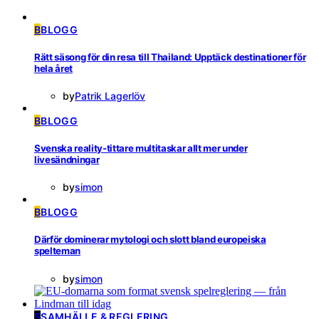
B
BLOGG
Rätt säsong för din resa till Thailand: Upptäck destinationer för
hela året
by
Patrik Lagerlöv
B
BLOGG
Svenska reality-tittare multitaskar allt mer under
livesändningar
by
simon
B
BLOGG
Därför dominerar mytologi och slott bland europeiska
spelteman
by
simon
S
SAMHÄLLE & REGLERING