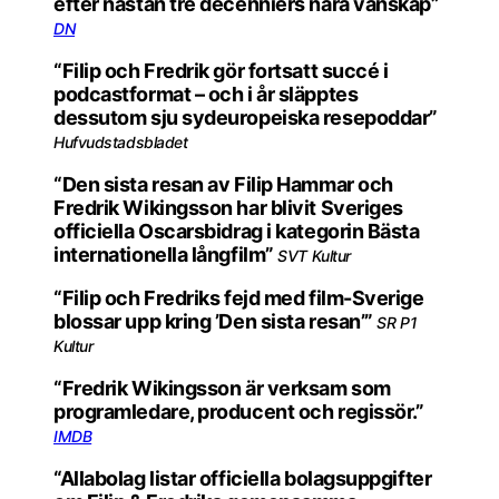
efter nästan tre decenniers nära vänskap”
DN
“Filip och Fredrik gör fortsatt succé i
podcastformat – och i år släpptes
dessutom sju sydeuropeiska resepoddar”
Hufvudstadsbladet
“Den sista resan av Filip Hammar och
Fredrik Wikingsson har blivit Sveriges
officiella Oscarsbidrag i kategorin Bästa
internationella långfilm”
SVT Kultur
“Filip och Fredriks fejd med film-Sverige
blossar upp kring ’Den sista resan’”
SR P1
Kultur
“Fredrik Wikingsson är verksam som
programledare, producent och regissör.”
IMDB
“Allabolag listar officiella bolagsuppgifter