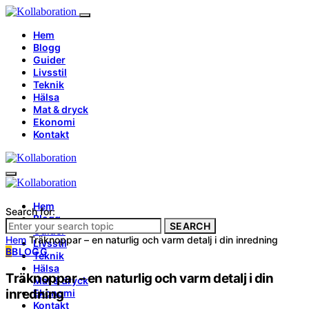
Hem
Blogg
Guider
Livsstil
Teknik
Hälsa
Mat & dryck
Ekonomi
Kontakt
Hem
Search for:
Blogg
SEARCH
Guider
Hem
Träknoppar – en naturlig och varm detalj i din inredning
Livsstil
B
BLOGG
Teknik
Hälsa
Träknoppar – en naturlig och varm detalj i din
Mat & dryck
inredning
Ekonomi
Kontakt