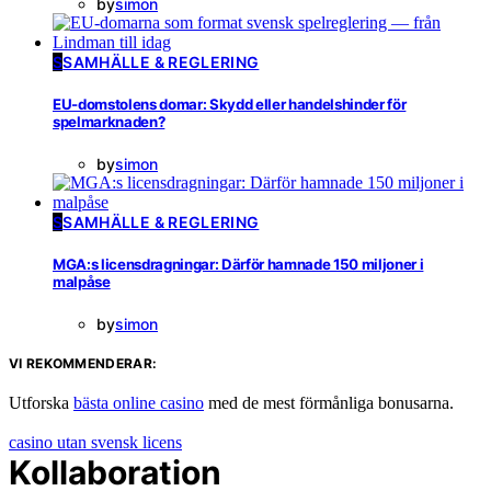
by
simon
S
SAMHÄLLE & REGLERING
EU-domstolens domar: Skydd eller handelshinder för
spelmarknaden?
by
simon
S
SAMHÄLLE & REGLERING
MGA:s licensdragningar: Därför hamnade 150 miljoner i
malpåse
by
simon
VI REKOMMENDERAR:
Utforska
bästa online casino
med de mest förmånliga bonusarna.
casino utan svensk licens
Kollaboration