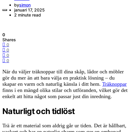
by
simon
januari 17, 2025
2 minute read
0
Shares
0
0
0
0
När du väljer träknoppar till dina skåp, lådor och möbler
gör du mer än att bara välja en praktisk lösning – du
skapar en varm och naturlig känsla i ditt hem.
Träknoppar
finns i en mängd olika stilar och utföranden, vilket gör det
enkelt att hitta något som passar just din inredning.
Naturligt och tidlöst
Trä är ett material som aldrig går ur tiden. Det är hållbart,
vackert och har en naturlig charm som ger en ombonad