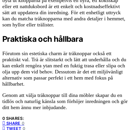
byta ut knopparna på exempelvis en byrå, ett köksskåp
eller ett nattduksbord är ett enkelt och kostnadseffektivt
sätt att uppdatera din inredning. För ett enhetligt uttryck
kan du matcha träknopparna med andra detaljer i hemmet,
som hyllor eller trälister.
Praktiska och hållbara
Förutom sin estetiska charm är träknoppar också ett
praktiskt val. Trä är slitstarkt och lätt att underhålla och du
kan enkelt rengöra ytan med en fuktig trasa eller slipa och
olja upp dem vid behov. Dessutom är det ett miljövänligt
alternativ som passar perfekt i ett hem med fokus på
hållbarhet.
Genom att välja träknoppar till dina möbler skapar du en
tidlös och naturlig känsla som förhöjer inredningen och gör
ditt hem ännu mer inbjudande.
0 SHARES:
SHARE
0
TWEET
0