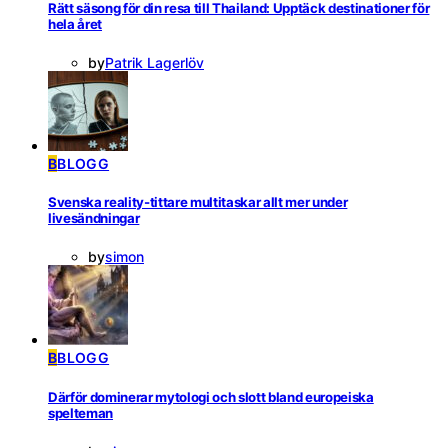
Rätt säsong för din resa till Thailand: Upptäck destinationer för
hela året
by
Patrik Lagerlöv
B
BLOGG
Svenska reality-tittare multitaskar allt mer under
livesändningar
by
simon
B
BLOGG
Därför dominerar mytologi och slott bland europeiska
spelteman