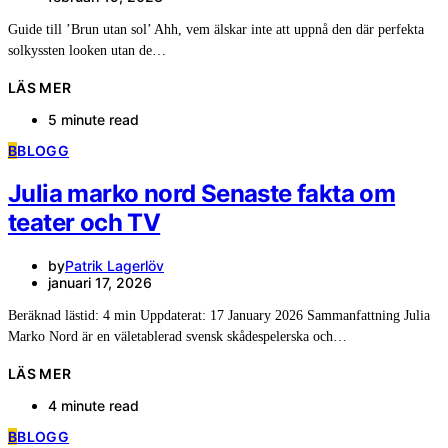
Guide till ’Brun utan sol’ Ahh, vem älskar inte att uppnå den där perfekta
solkyssten looken utan de…
LÄS MER
5 minute read
B
BLOGG
Julia marko nord Senaste fakta om
teater och TV
by
Patrik Lagerlöv
januari 17, 2026
Beräknad lästid: 4 min Uppdaterat: 17 January 2026 Sammanfattning Julia
Marko Nord är en väletablerad svensk skådespelerska och…
LÄS MER
4 minute read
B
BLOGG