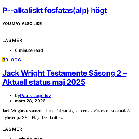
P--alkaliskt fosfatas(alp) högt
YOU MAY ALSO LIKE
LÄS MER
6 minute read
B
BLOGG
Jack Wright Testamente Säsong 2 –
Aktuell status maj 2025
by
Patrik Lagerlöv
mars 28, 2026
Jack Wrights testamente har etablerat sig som en av vårens mest omtalade
nyheter på SVT Play. Den brittiska…
LÄS MER
1 minute read