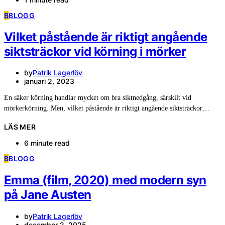
B
BLOGG
Vilket påstående är riktigt angående
siktsträckor vid körning i mörker
by
Patrik Lagerlöv
januari 2, 2023
En säker körning handlar mycket om bra siktnedgång, särskilt vid
mörkerkörning. Men, vilket påstående är riktigt angående siktsträckor…
LÄS MER
6 minute read
B
BLOGG
Emma (film, 2020) med modern syn
på Jane Austen
by
Patrik Lagerlöv
december 2, 2025