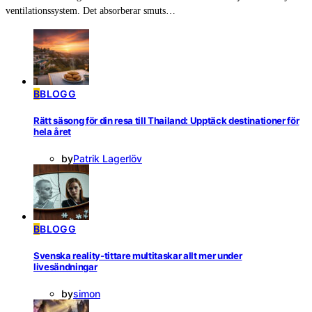
ventilationssystem. Det absorberar smuts…
B
BLOGG
Rätt säsong för din resa till Thailand: Upptäck destinationer för
hela året
by
Patrik Lagerlöv
B
BLOGG
Svenska reality-tittare multitaskar allt mer under
livesändningar
by
simon