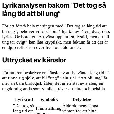
Lyrikanalysen bakom ”Det tog så
lång tid att bli ung”
För att förstå hela meningen med ”Det tog så lång tid att
bli ung”, behöver vi först förstå hjärtat av låten, dvs., dess
lyrics. Ordspråket ”Att växa upp tar en livstid, men att bli
ung tar evigt” kan låta kryptiskt, men faktum är att det är
en djup reflektion över livet och åldrandet.
Uttrycket av känslor
Författaren beskriver en känsla av att ha väntat lång tid på
att finna sig själv, att bli ”ung” i sin själ. ”Att bli ung” är
mer än bara biologisk ålder, det är en stat av själen, en
ungdomlig anda som vi alla strävar att hitta och behålla.
Lyrikrad
Symbolik
Betydelse
”Det tog så
Ålderdomens långa
Framställning
lång tid att
väntan för att hitta
av tiden