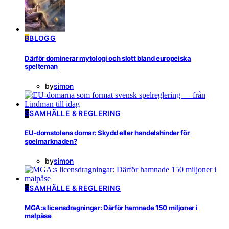
B
BLOGG
Därför dominerar mytologi och slott bland europeiska
spelteman
by
simon
S
SAMHÄLLE & REGLERING
EU-domstolens domar: Skydd eller handelshinder för
spelmarknaden?
by
simon
S
SAMHÄLLE & REGLERING
MGA:s licensdragningar: Därför hamnade 150 miljoner i
malpåse