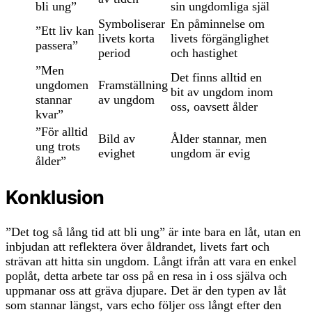
bli ung”
sin ungdomliga själ
Symboliserar
En påminnelse om
”Ett liv kan
livets korta
livets förgänglighet
passera”
period
och hastighet
”Men
Det finns alltid en
ungdomen
Framställning
bit av ungdom inom
stannar
av ungdom
oss, oavsett ålder
kvar”
”För alltid
Bild av
Ålder stannar, men
ung trots
evighet
ungdom är evig
ålder”
Konklusion
”Det tog så lång tid att bli ung” är inte bara en låt, utan en
inbjudan att reflektera över åldrandet, livets fart och
strävan att hitta sin ungdom. Långt ifrån att vara en enkel
poplåt, detta arbete tar oss på en resa in i oss själva och
uppmanar oss att gräva djupare. Det är den typen av låt
som stannar längst, vars echo följer oss långt efter den