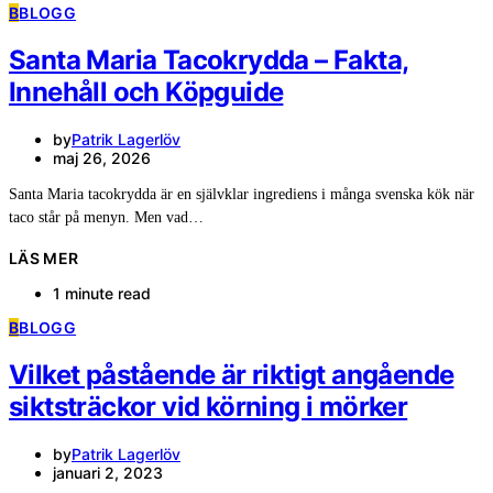
B
BLOGG
Santa Maria Tacokrydda – Fakta,
Innehåll och Köpguide
by
Patrik Lagerlöv
maj 26, 2026
Santa Maria tacokrydda är en självklar ingrediens i många svenska kök när
taco står på menyn. Men vad…
LÄS MER
1 minute read
B
BLOGG
Vilket påstående är riktigt angående
siktsträckor vid körning i mörker
by
Patrik Lagerlöv
januari 2, 2023