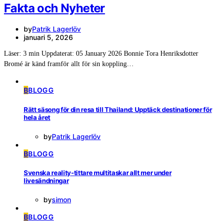
Fakta och Nyheter
by
Patrik Lagerlöv
januari 5, 2026
Läser: 3 min Uppdaterat: 05 January 2026 Bonnie Tora Henriksdotter
Bromé är känd framför allt för sin koppling…
B
BLOGG
Rätt säsong för din resa till Thailand: Upptäck destinationer för
hela året
by
Patrik Lagerlöv
B
BLOGG
Svenska reality-tittare multitaskar allt mer under
livesändningar
by
simon
B
BLOGG