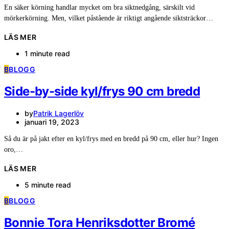
En säker körning handlar mycket om bra siktnedgång, särskilt vid
mörkerkörning. Men, vilket påstående är riktigt angående siktsträckor…
LÄS MER
1 minute read
B
BLOGG
Side-by-side kyl/frys 90 cm bredd
by
Patrik Lagerlöv
januari 19, 2023
Så du är på jakt efter en kyl/frys med en bredd på 90 cm, eller hur? Ingen
oro,…
LÄS MER
5 minute read
B
BLOGG
Bonnie Tora Henriksdotter Bromé