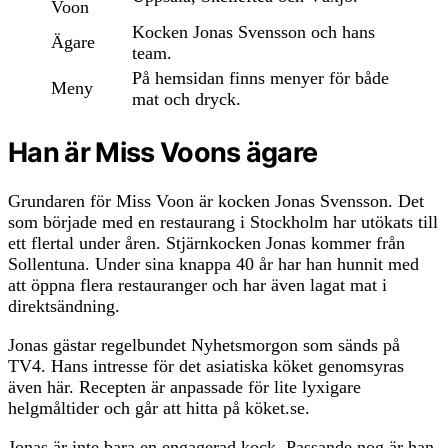
Voon
Kocken Jonas Svensson och hans
Ägare
team.
På hemsidan finns menyer för både
Meny
mat och dryck.
Han är Miss Voons ägare
Grundaren för Miss Voon är kocken Jonas Svensson. Det
som började med en restaurang i Stockholm har utökats till
ett flertal under åren. Stjärnkocken Jonas kommer från
Sollentuna. Under sina knappa 40 år har han hunnit med
att öppna flera restauranger och har även lagat mat i
direktsändning.
Jonas gästar regelbundet Nyhetsmorgon som sänds på
TV4. Hans intresse för det asiatiska köket genomsyras
även här. Recepten är anpassade för lite lyxigare
helgmåltider och går att hitta på köket.se.
Jonas är inte bara en engagerad kock. Passande nog är han