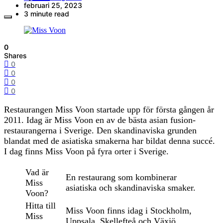
februari 25, 2023
3 minute read
0
Shares
0
0
0
0
Restaurangen Miss Voon startade upp för första gången år
2011. Idag är Miss Voon en av de bästa asian fusion-
restaurangerna i Sverige. Den skandinaviska grunden
blandat med de asiatiska smakerna har bildat denna succé.
I dag finns Miss Voon på fyra orter i Sverige.
Vad är
En restaurang som kombinerar
Miss
asiatiska och skandinaviska smaker.
Voon?
Hitta till
Miss Voon finns idag i Stockholm,
Miss
Uppsala, Skellefteå och Växjö.