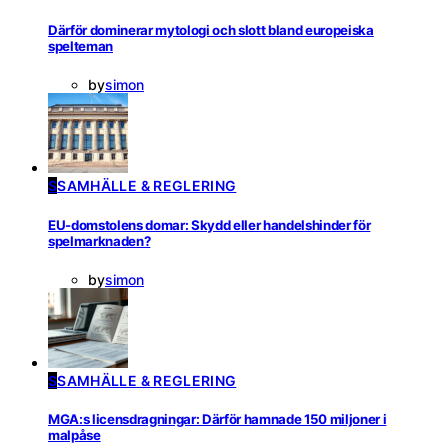
Därför dominerar mytologi och slott bland europeiska
spelteman
by
simon
S
SAMHÄLLE & REGLERING
EU-domstolens domar: Skydd eller handelshinder för
spelmarknaden?
by
simon
S
SAMHÄLLE & REGLERING
MGA:s licensdragningar: Därför hamnade 150 miljoner i
malpåse