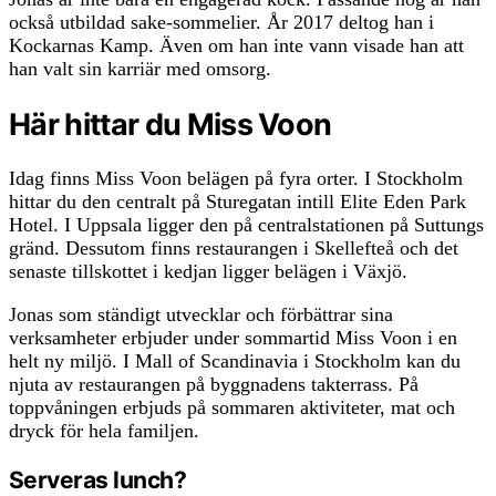
också utbildad sake-sommelier. År 2017 deltog han i
Kockarnas Kamp. Även om han inte vann visade han att
han valt sin karriär med omsorg.
Här hittar du Miss Voon
Idag finns Miss Voon belägen på fyra orter. I Stockholm
hittar du den centralt på Sturegatan intill Elite Eden Park
Hotel. I Uppsala ligger den på centralstationen på Suttungs
gränd. Dessutom finns restaurangen i Skellefteå och det
senaste tillskottet i kedjan ligger belägen i Växjö.
Jonas som ständigt utvecklar och förbättrar sina
verksamheter erbjuder under sommartid Miss Voon i en
helt ny miljö. I Mall of Scandinavia i Stockholm kan du
njuta av restaurangen på byggnadens takterrass. På
toppvåningen erbjuds på sommaren aktiviteter, mat och
dryck för hela familjen.
Serveras
l
u
nch
?