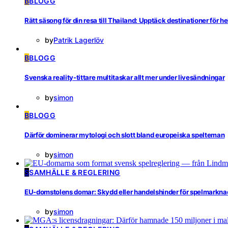
B
BLOGG
Rätt säsong för din resa till Thailand: Upptäck destinationer för he
by
Patrik Lagerlöv
B
BLOGG
Svenska reality-tittare multitaskar allt mer under livesändningar
by
simon
B
BLOGG
Därför dominerar mytologi och slott bland europeiska spelteman
by
simon
S
SAMHÄLLE & REGLERING
EU-domstolens domar: Skydd eller handelshinder för spelmarkn
by
simon