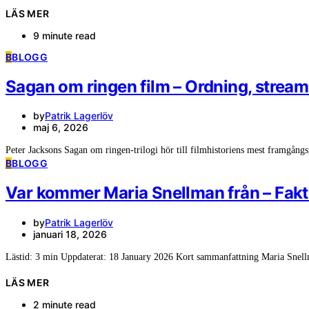
LÄS MER
9 minute read
B
BLOGG
Sagan om ringen film – Ordning, strea
by
Patrik Lagerlöv
maj 6, 2026
Peter Jacksons Sagan om ringen-trilogi hör till filmhistoriens mest framgångs
B
BLOGG
Var kommer Maria Snellman från – Fak
by
Patrik Lagerlöv
januari 18, 2026
Lästid: 3 min Uppdaterat: 18 January 2026 Kort sammanfattning Maria Snel
LÄS MER
2 minute read