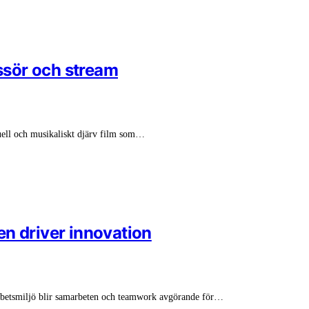
issör och stream
suell och musikaliskt djärv film som…
n driver innovation
 arbetsmiljö blir samarbeten och teamwork avgörande för…