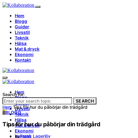
Hem
Blogg
Guider
Livsstil
Teknik
Hälsa
Mat & dryck
Ekonomi
Kontakt
Hem
Search for:
Blogg
SEARCH
Guider
Hem
Tips för hur du påbörjar din trädgård
Livsstil
B
BLOGG
Teknik
Hälsa
Tips för hur du påbörjar din trädgård
Mat & dryck
Ekonomi
by
Patrik Lagerlöv
Kontakt