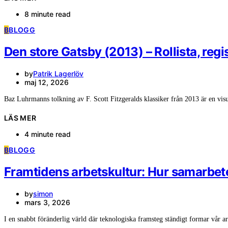
8 minute read
B
BLOGG
Den store Gatsby (2013) – Rollista, reg
by
Patrik Lagerlöv
maj 12, 2026
Baz Luhrmanns tolkning av F. Scott Fitzgeralds klassiker från 2013 är en vi
LÄS MER
4 minute read
B
BLOGG
Framtidens arbetskultur: Hur samarbete
by
simon
mars 3, 2026
I en snabbt föränderlig värld där teknologiska framsteg ständigt formar vår