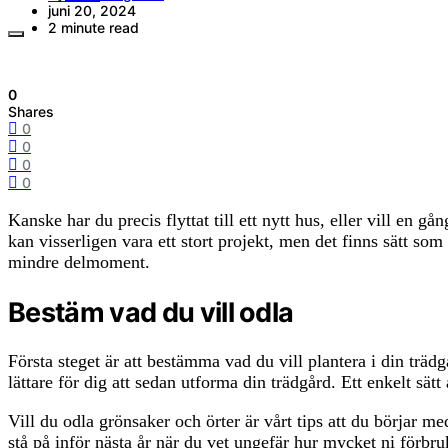
juni 20, 2024
2 minute read
0
Shares
0
0
0
0
Kanske har du precis flyttat till ett nytt hus, eller vill en
kan visserligen vara ett stort projekt, men det finns sätt so
mindre delmoment.
Bestäm vad du vill odla
Första steget är att bestämma vad du vill plantera i din träd
lättare för dig att sedan utforma din trädgård. Ett enkelt sät
Vill du odla grönsaker och örter är vårt tips att du börjar m
stå på inför nästa år när du vet ungefär hur mycket ni förbru