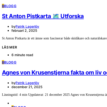
B
BLOGG
St Anton Pistkarta 🗺️ Utforska
by
Patrik Lagerlöv
februari 2, 2025
St Anton Pistkarta är ett ämne som fascinerar både skidåkare och naturälskare
LÄS MER
6 minute read
B
BLOGG
Agnes von Krusenstjerna fakta om liv o
by
Patrik Lagerlöv
december 21, 2025
Läsningstid: 4 min Uppdaterat: 21 december 2025 Agnes von Krusenstjerna ä