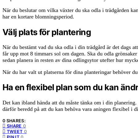
När du beslutar om vilka växter du ska odla i trädgården ka
har en kortare blomningsperiod.
Välj plats för plantering
När du bestämt vad du ska odla i din trädgård är det dags att
får upp mot 8 timmars sol om dagen. Ska du odla grönsaker k
sedan planera in resten av dina odlingsytor utefter hur mycke
När du har valt ut platserna för dina planteringar behöver du
Ha en flexibel plan som du kan änd
Det kan ibland hända att du måste tänka om i din planering.
därför beredd på att du kan behöva vara aningen flexibel i d
0 SHARES:
SHARE
0
TWEET
0
PIN IT
0